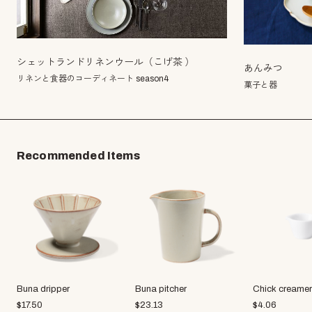
シェットランドリネンウール（こげ茶 ）
あんみつ
リネンと食器のコーディネート season4
菓子と器
Recommended Items
Buna dripper
Buna pitcher
Chick creamer
$
17.50
$
23.13
$
4.06