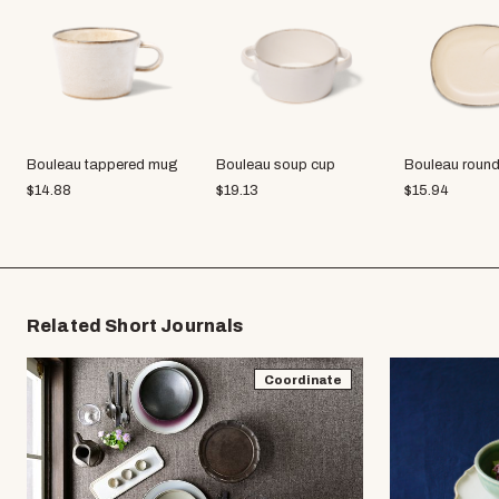
Bouleau tappered mug
Bouleau soup cup
Bouleau round
$
14.88
$
19.13
$
15.94
Related Short Journals
Coordinate