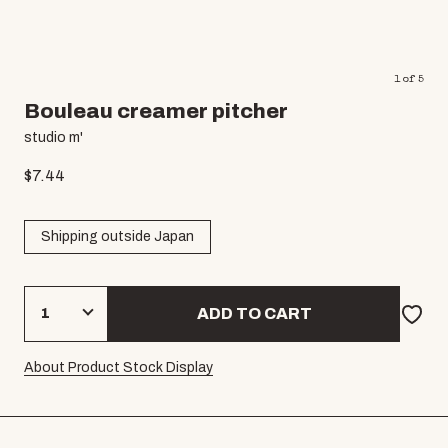
1
of
5
Bouleau creamer pitcher
studio m'
$
7.44
Shipping outside Japan
ADD TO CART
About Product Stock Display