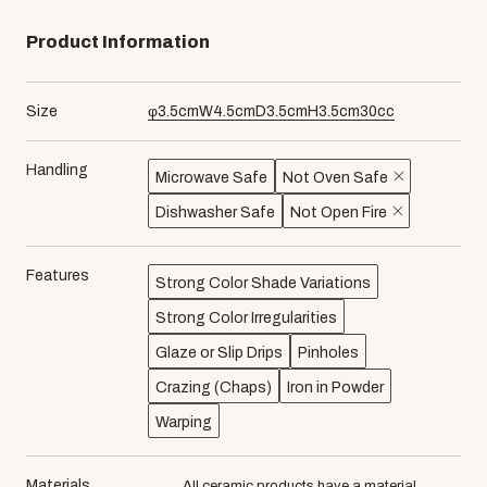
Product Information
Size
φ
3.5
cm
W
4.5
cm
D
3.5
cm
H
3.5
cm
30
cc
Handling
Microwave Safe
Not Oven Safe
Dishwasher Safe
Not Open Fire
Features
Strong Color Shade Variations
Strong Color Irregularities
Glaze or Slip Drips
Pinholes
Crazing (Chaps)
Iron in Powder
Warping
Materials
All ceramic products have a material