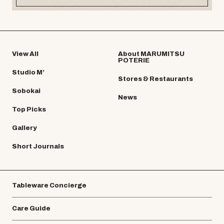
View All
About MARUMITSU
POTERIE
Studio M’
Stores & Restaurants
Sobokai
News
Top Picks
Gallery
Short Journals
Tableware Concierge
Care Guide