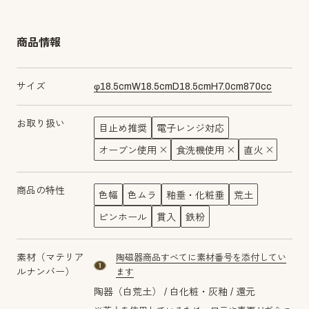
商品情報
サイズ
φ
18.5
cm
W
18.5
cm
D
18.5
cm
H
7.0
cm
870
cc
お取り扱い
目止め推奨
電子レンジ対応
オーブン使用
食洗機使用
直火
商品の特性
色幅
色ムラ
釉垂・化粧垂
荒土
ピンホール
貫入
鉄粉
素材（マテリア
陶磁器商品すべてに素材番号を添付してい
material number1
ルナンバー）
ます
陶器（白荒土）
白化粧・灰釉
還元