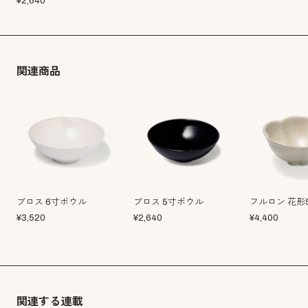
¥
2,640
関連商品
ブロス 6寸ボウル
ブロス 5寸ボウル
フルロン 花形5
¥
3,520
¥
2,640
¥
4,400
関連する連載