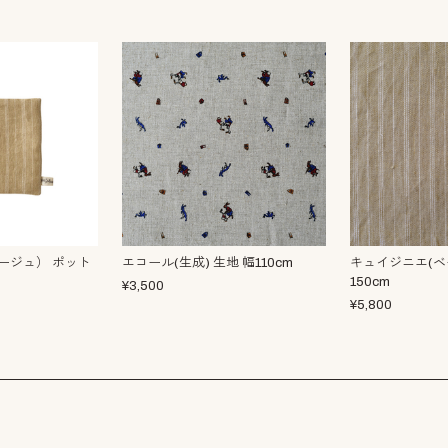
ージュ） ポット
エコール(生成) 生地 幅110cm
キュイジニエ(ベ
150cm
¥
3,500
¥
5,800