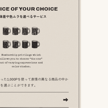
ICE OF YOUR CHOICE
体差や色ムラを選べるサービス
Membership privilege which
allows you to choose “the one”
out of varying expressions and
color shades.
った1,000Pを使って表情の異なる商品の中か
のを選ぶことができます。