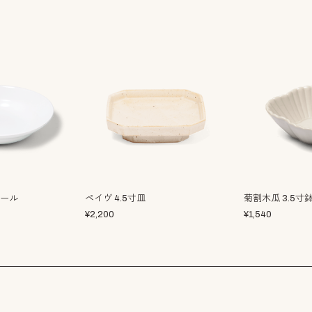
ボール
ペイヴ 4.5寸皿
菊割木瓜 3.5寸
¥
2,200
¥
1,540