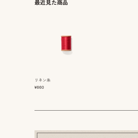
最近見た商品
リネン糸
¥
660