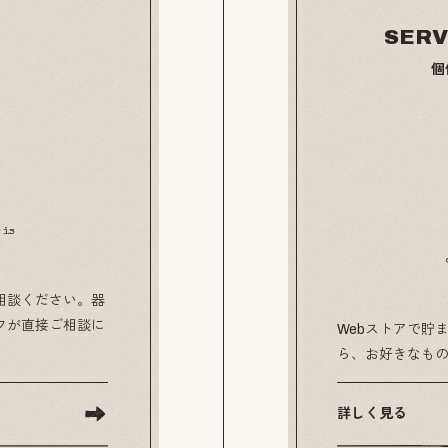
SERV
個
 is
相談ください。器
フが直接ご相談に
Webストアで貯ま
ら、お好きなも
詳しく見る