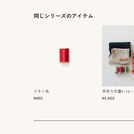
同じシリーズのアイテム
リネン糸
手作り巾着ｾｯﾄ(ﾚｯﾄ
¥
660
¥
4,950