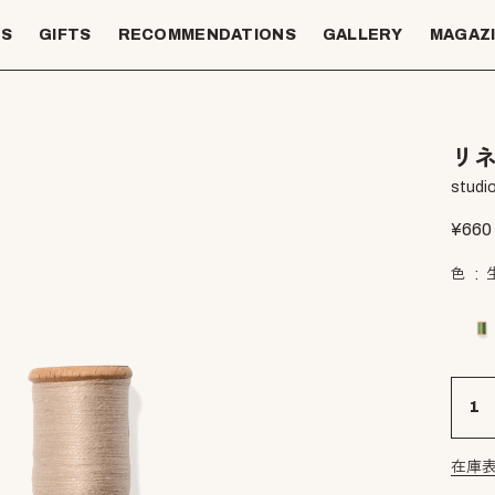
TS
GIFTS
RECOMMENDATIONS
GALLERY
MAGAZ
リ
studio
¥
660
色
在庫