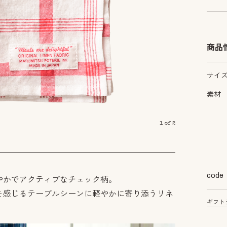
商品
サイ
素材
1
of
2
code
やかでアクティブなチェック柄。
を感じるテーブルシーンに軽やかに寄り添うリネ
ギフト