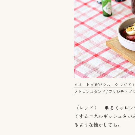
クオート φ180
/
クルーク マグ Ｓ
メトロンスタンド
/
フリシティブラッ
〈レッド 〉 明るくオレ
くするエネルギッシュさが
るような懐かしさも。