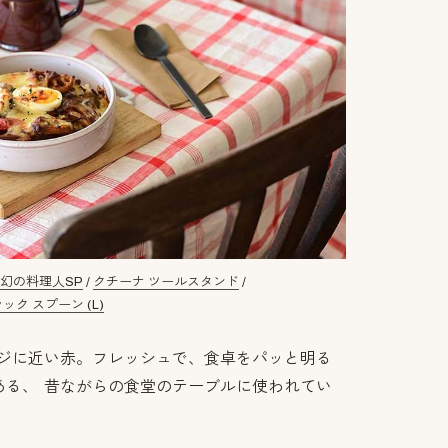
/
幻の料理人SP
/
クチーナ ツールスタンド
/
ク スプーン (L)
ンジに近い赤。フレッシュで、食卓をパッと明る
ある、 昔ながらの食堂のテーブルに使われてい