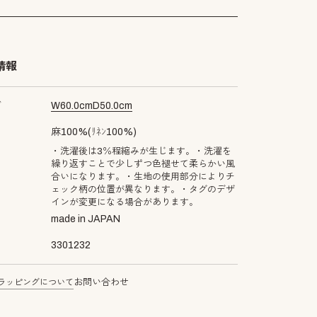
情報
ズ
W
60.0
cm
D
50.0
cm
麻100%(ﾘﾈﾝ100%)
・洗濯後は3％程縮みが生じます。・洗濯を
繰り返すことで少しずつ色褪せて柔らかい風
合いになります。・生地の使用部分によりチ
ェック柄の位置が異なります。・タグのデザ
インが変更になる場合があります。
made in JAPAN
3301232
ラッピングについて
お問い合わせ