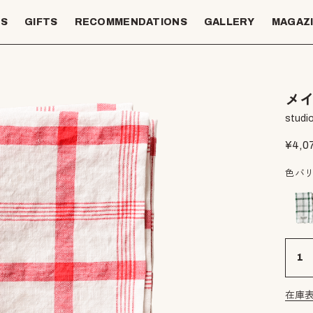
TS
GIFTS
RECOMMENDATIONS
GALLERY
MAGAZ
メイ
studio
¥
4,0
色バ
在庫