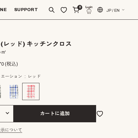
0
INE
SUPPORT
JP / EN
(レッド) キッチンクロス
 m'
70
(税込)
リエーション
レッド
カートに追加
表示について