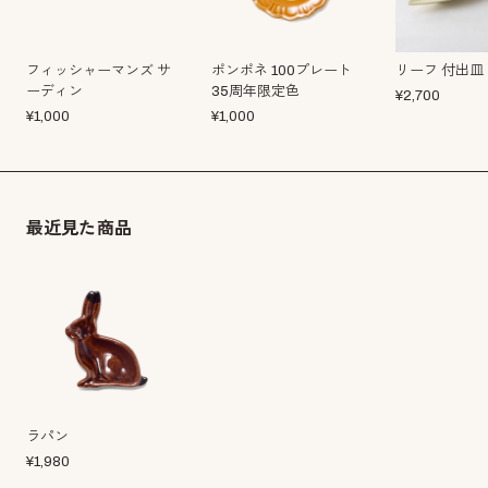
フィッシャーマンズ サ
ポンポネ 100プレート
リーフ 付出皿
ーディン
35周年限定色
¥
2,700
¥
1,000
¥
1,000
最近見た商品
ラパン
¥
1,980