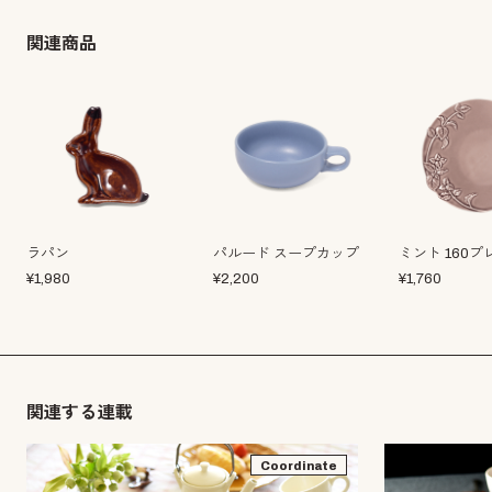
関連商品
ラパン
パルード スープカップ
ミント 160プ
¥
1,980
¥
2,200
¥
1,760
関連する連載
Coordinate