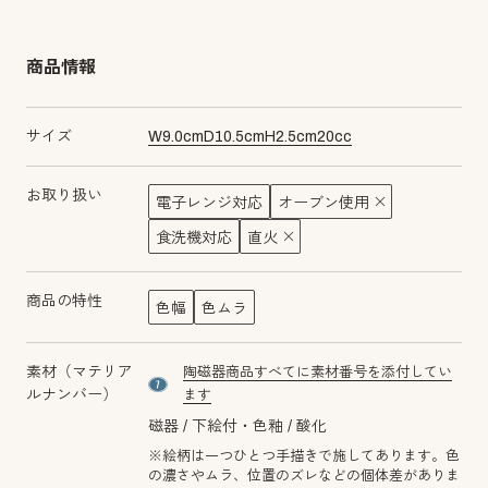
商品情報
サイズ
W
9.0
cm
D
10.5
cm
H
2.5
cm
20
cc
お取り扱い
電子レンジ対応
オーブン使用
食洗機対応
直火
商品の特性
色幅
色ムラ
素材（マテリア
陶磁器商品すべてに素材番号を添付してい
material number7
ルナンバー）
ます
磁器
下絵付・色釉
酸化
※絵柄は一つひとつ手描きで施してあります。色
の濃さやムラ、位置のズレなどの個体差がありま