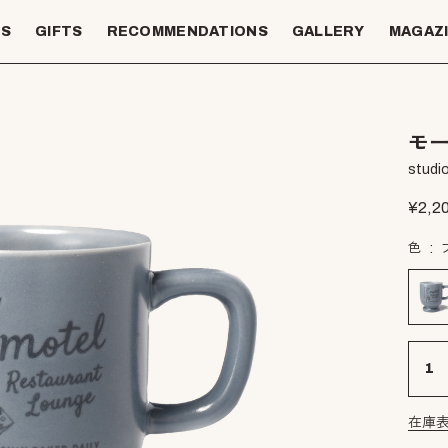
TS
GIFTS
RECOMMENDATIONS
GALLERY
MAGAZ
モ
studio
¥
2,2
色
在庫