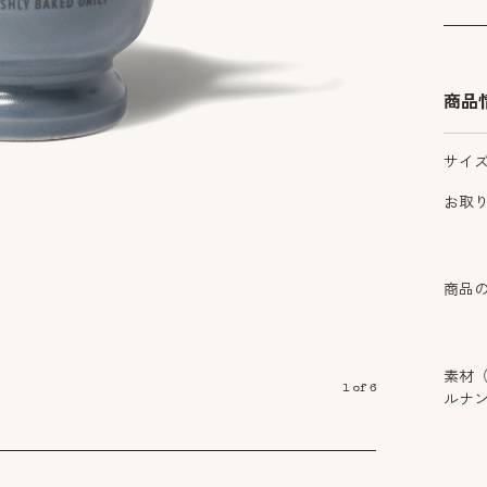
商品
サイ
お取
商品
素材
1
of
6
ルナ