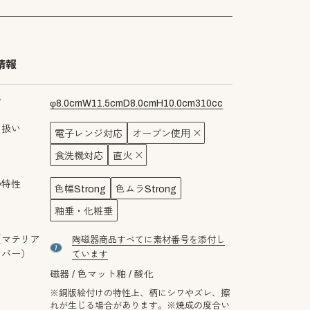
情報
ズ
φ
8.0
cm
W
11.5
cm
D
8.0
cm
H
10.0
cm
310
cc
り扱い
電子レンジ対応
オーブン使用
食洗機対応
直火
の特性
色幅Strong
色ムラStrong
釉垂・化粧垂
（マテリア
陶磁器商品すべてに素材番号を添付し
material number7
ンバー）
ています
磁器
色マット釉
酸化
※銅版絵付けの特性上、柄にシワやズレ、擦
れが生じる場合があります。※焼成の度合い