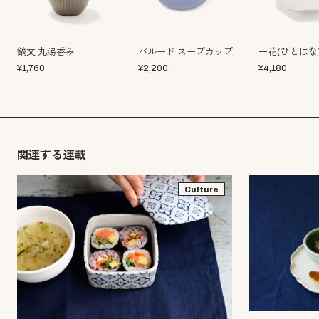
鎬文 丸湯呑み
パルード スープカップ
一花(ひとはな)
¥
1,760
¥
2,200
¥
4,180
関連する連載
Culture