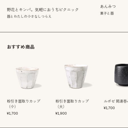
あんみつ
野花とキンパ。気軽におうちピクニック
菓子と器
器とわたしの小さなしつらえ
おすすめ商品
粉引き面取りカップ
粉引き面取りカップ
ルポゼ 筒湯呑
（小）
（大）
¥
1,700
¥
1,700
¥
1,900