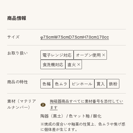
商品情報
サイズ
φ
7.5
cm
W
7.5
cm
D
7.5
cm
H
7.0
cm
170
cc
お取り扱い
電子レンジ対応
オーブン使用
食洗機対応
直火
商品の特性
色幅
色ムラ
ピンホール
貫入
鉄粉
素材（マテリア
陶磁器商品すべてに素材番号を添付してい
material number2
ルナンバー）
ます
陶器（黒土）
色マット釉
酸化
※焼成の度合いや釉薬の性質上、色ムラや焦げ感
に個体差が生じます。