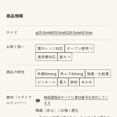
商品情報
サイズ
φ
25.0
cm
W
25.0
cm
D
25.0
cm
H
2.5
cm
お取り扱い
電子レンジ対応
オーブン使用
食洗機対応
直火
商品の特性
色幅Strong
色ムラStrong
釉垂・化粧垂
ピンホール
貫入
鉄粉
ゆがみ
素材（マテリア
陶磁器商品すべてに素材番号を添付してい
material number2
ルナンバー）
ます
陶器（赤土）
白釉
還元