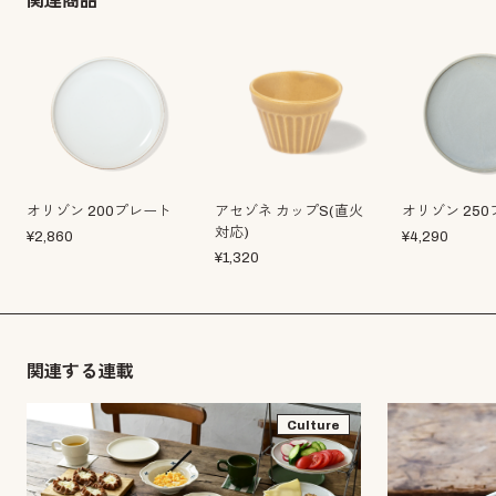
関連商品
オリゾン 200プレート
アセゾネ カップS(直火
オリゾン 25
対応)
¥
2,860
¥
4,290
¥
1,320
関連する連載
Culture