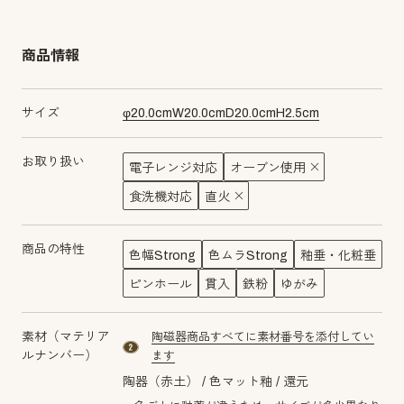
商品情報
サイズ
φ
20.0
cm
W
20.0
cm
D
20.0
cm
H
2.5
cm
お取り扱い
電子レンジ対応
オーブン使用
食洗機対応
直火
商品の特性
色幅Strong
色ムラStrong
釉垂・化粧垂
ピンホール
貫入
鉄粉
ゆがみ
素材（マテリア
陶磁器商品すべてに素材番号を添付してい
material number2
ルナンバー）
ます
陶器（赤土）
色マット釉
還元