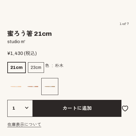
1
of
7
蜜ろう箸 21cm
studio m'
¥
1,430
(税込)
色
朴木
21cm
23cm
カートに追加
在庫表示について