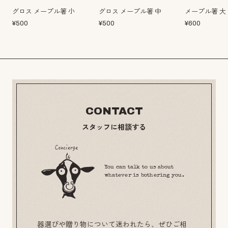
グロス メープル箸 小
グロス メープル箸 中
メープル箸 大
¥
500
¥
500
¥
600
CONTACT
スタッフに相談する
You can talk to us about
whatever is bothering you.
器選びや贈り物について迷われたら、ぜひご相