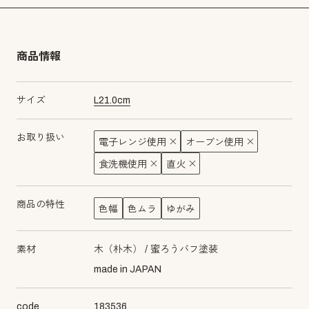
商品情報
サイズ
L
21.0
cm
お取り扱い
電子レンジ使用
オーブン使用
食洗機使用
直火
商品の特性
色幅
色ムラ
ゆがみ
素材
木（朴木）
蜜ろうバフ塗装
made in JAPAN
code
183536