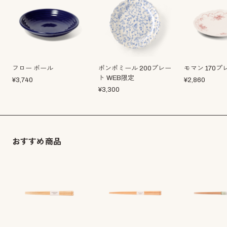
フロー ボール
ポンポミール 200プレー
モマン 170プ
ト WEB限定
¥
3,740
¥
2,860
¥
3,300
おすすめ商品