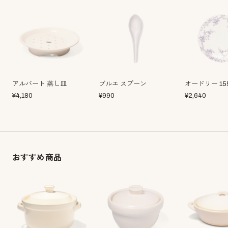
アルバート 蒸し皿
ブルエ スプーン
オードリー 1
¥
4,180
¥
990
¥
2,640
おすすめ商品