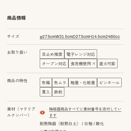
商品情報
サイズ
φ
27.5
cm
W
31.5
cm
D
27.5
cm
H
14.5
cm
2460
cc
お取り扱い
目止め推奨
電子レンジ対応
オーブン対応
食洗機使用
直火可能
商品の特性
色幅
色ムラ
釉垂・化粧垂
ピンホール
貫入
鉄粉
素材（マテリア
陶磁器商品すべてに素材番号を添付してい
material number9
ルナンバー）
ます
耐熱陶器（耐熱白土）
白釉
酸化