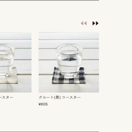
コースター
クルート(黒) コースター
コースター マ
¥
605
¥
660