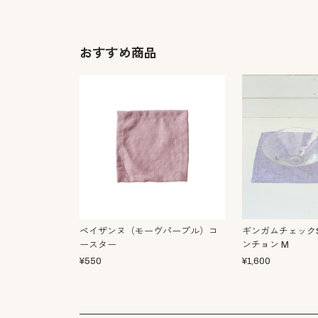
おすすめ商品
ペイザンヌ（モーヴパープル）コ
ギンガムチェックS
ースター
ンチョン M
¥
550
¥
1,600