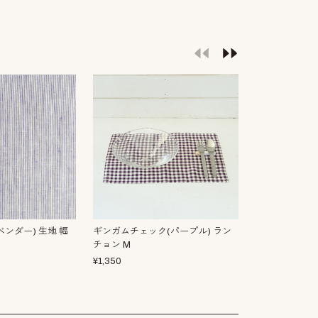
ンダー) 生地 幅
ギンガムチェック(パープル) ラン
ストライプS(
チョン M
ン M
¥
1,350
¥
1,600