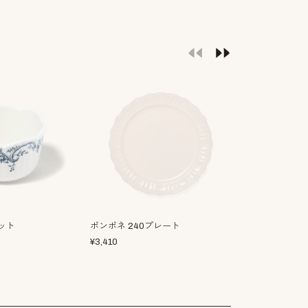
ット
ポンポネ 240プレート
ギンガムチェッ
スター
¥
3,410
¥
660