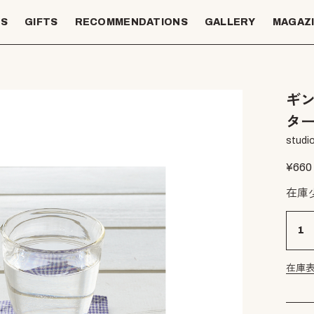
TS
GIFTS
RECOMMENDATIONS
GALLERY
MAGAZ
ギン
タ
studio
¥
660
在庫
在庫