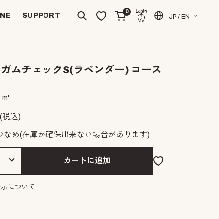
0
INE
SUPPORT
JP / EN
ガムチェックS(ラベンダー) コース
ー
 m'
(税込)
少なめ
(在庫が確保出来ない場合があります)
カートに追加
表示について