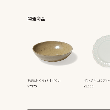
関連商品
福来(ふくら) 7寸ボウル
ポンポネ 150プ
¥
7,370
¥
1,650