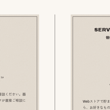
SERV
個
 is
相談ください。器
フが直接ご相談に
Webストアで貯ま
ら、お好きなも