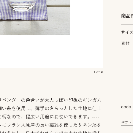
商品
サイ
素材
1
of
2
ラベンダーの色合いが大人っぽい印象のギンガム
code
細い糸を使用し、薄手のさらっとした生地に仕上
柄なので、幅広い用途にお使いできます。----
ギフト
主にフランス原産の長い繊維を使ったリネン糸を