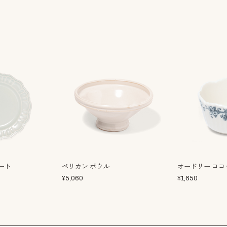
レート
ペリカン ボウル
オードリー ココ
¥
5,060
¥
1,650