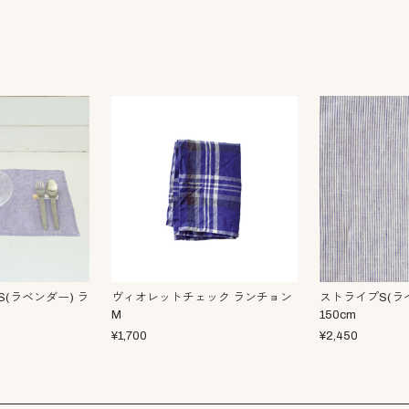
(ラベンダー) ラ
ヴィオレットチェック ランチョン
ストライプS(ラベ
M
150cm
¥
1,700
¥
2,450