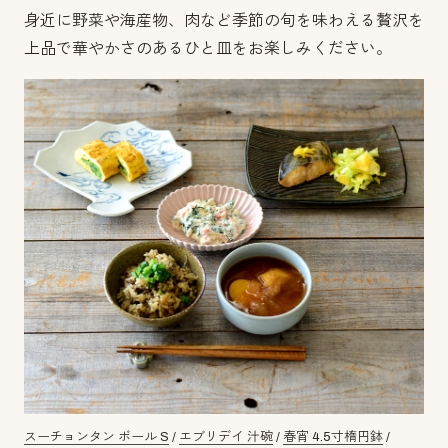
身近に野菜や海産物、肉など季節の旬を味わえる贅沢を
上品で華やかさのあるひと皿をお楽しみください。
スーチョンタン ボール S
/
エブリデイ 汁碗
/
春宵 4.5寸楕円鉢
/