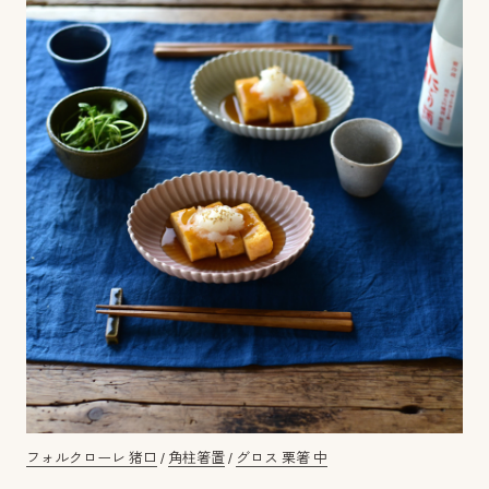
フォルクローレ 猪口
/
角柱箸置
/
グロス 栗箸 中