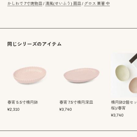
かしわで 7寸焼物皿
/
清風(せいふう) 扇皿
/
グロス 栗箸 中
同じシリーズのアイテム
春宵 5.5寸楕円鉢
春宵 7.5寸楕円深皿
楕円鉢2個セッ
桜)/春宵
¥
2,310
¥
3,740
¥
3,740