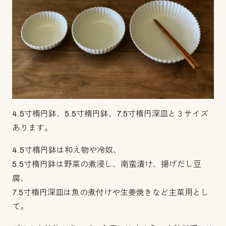
4.5寸楕円鉢、5.5寸楕円鉢、7.5寸楕円深皿と３サイズ
あります。
4.5寸楕円鉢は和え物や冷奴、
5.5寸楕円鉢は野菜の煮浸し、南蛮漬け、揚げだし豆
腐、
7.5寸楕円深皿は魚の煮付けや生姜焼きなど主菜用とし
て。