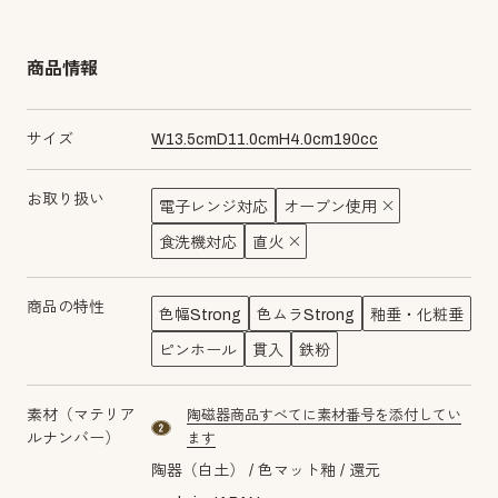
商品情報
サイズ
W
13.5
cm
D
11.0
cm
H
4.0
cm
190
cc
お取り扱い
電子レンジ対応
オーブン使用
食洗機対応
直火
商品の特性
色幅Strong
色ムラStrong
釉垂・化粧垂
ピンホール
貫入
鉄粉
素材（マテリア
陶磁器商品すべてに素材番号を添付してい
material number2
ルナンバー）
ます
陶器（白土）
色マット釉
還元