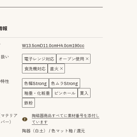
情報
ズ
W
13.5
cm
D
11.0
cm
H
4.0
cm
190
cc
り扱い
電子レンジ対応
オーブン使用
食洗機対応
直火
の特性
色幅Strong
色ムラStrong
釉垂・化粧垂
ピンホール
貫入
鉄粉
（マテリア
陶磁器商品すべてに素材番号を添付し
material number2
ンバー）
ています
陶器（白土）
色マット釉
還元