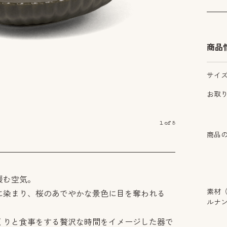
商品
サイ
お取
1
of
5
商品
緩む空気。
素材
に染まり、桜のあでやかな景色に目を奪われる
ルナ
くりと食事をする贅沢な時間をイメージした器で