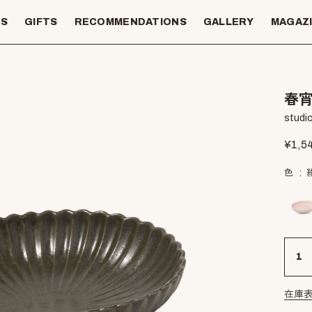
TS
GIFTS
RECOMMENDATIONS
GALLERY
MAGAZ
春宵
studio
¥
1,5
色
在庫