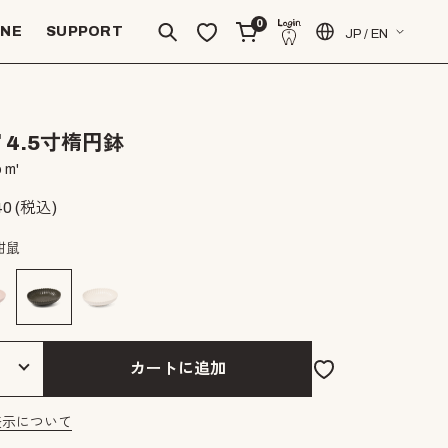
0
INE
SUPPORT
JP / EN
 4.5寸楕円鉢
 m'
40
(税込)
紺鼠
カートに追加
表示について