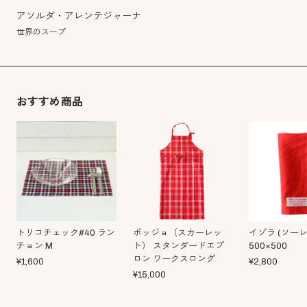
アソルダ・アレンテジャーナ
世界のスープ
おすすめ商品
トリコチェック#40 ラン
ポッジョ（スカーレッ
イゾラ (ソーレ
チョン M
ト） スタンダードエプ
500×500
ロン ワークスロング
¥
1,600
¥
2,800
¥
15,000