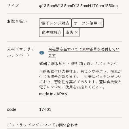
サイズ
φ
13.5
cm
W
13.5
cm
D
13.5
cm
H
17.0
cm
1550
cc
お取り扱い
電子レンジ対応
オーブン使用
食洗機対応
直火
素材（マテリア
陶磁器商品すべてに素材番号を添付してい
material number7
ルナンバー）
ます
磁器
銅版絵付・透明釉
還元
パッキン付
※銅版絵付けの特性上、柄にシワやズレ、擦れが
生じる場合があります。 ※蓋にパッキンがつい
ており、密閉性を高めてあります。蓋は食洗機と
電子レンジのご使用をお控えください。
made in JAPAN
code
17401
ギフトラッピングについて
お問い合わせ