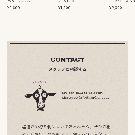
ベリーボウル
おろし皿
ナンバーズ No
¥
3,600
¥
1,300
¥
2,000
CONTACT
スタッフに相談する
You can talk to us about
whatever is bothering you.
器選びや贈り物について迷われたら、ぜひご相
談ください。器やギフトに関する分からないこ