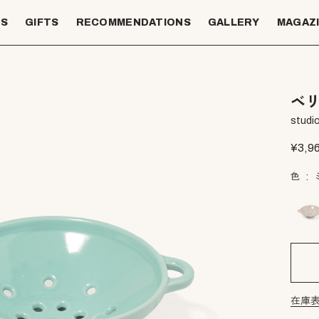
TS
GIFTS
RECOMMENDATIONS
GALLERY
MAGAZ
ベ
studio
¥
3,9
色
在庫