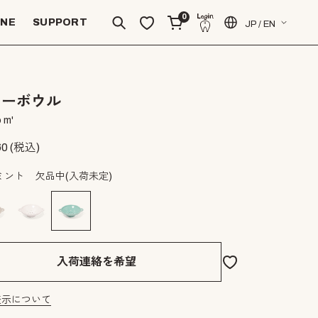
0
INE
SUPPORT
JP / EN
リーボウル
 m'
60
(税込)
ミント
欠品中(入荷未定)
入荷連絡を希望
表示について