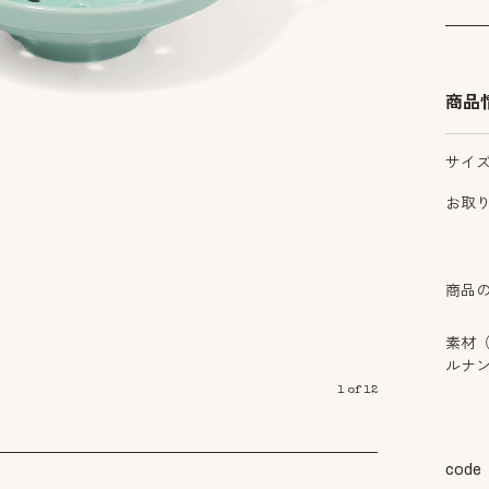
商品
サイ
お取
商品
素材
ルナ
1
of
12
code