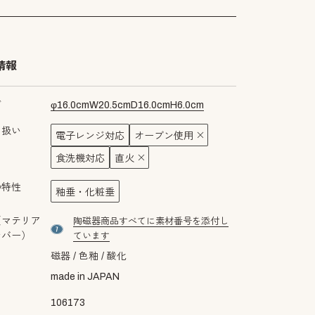
情報
ズ
φ
16.0
cm
W
20.5
cm
D
16.0
cm
H
6.0
cm
り扱い
電子レンジ対応
オーブン使用
食洗機対応
直火
の特性
釉垂・化粧垂
（マテリア
陶磁器商品すべてに素材番号を添付し
material number7
ンバー）
ています
磁器
色釉
酸化
made in JAPAN
106173