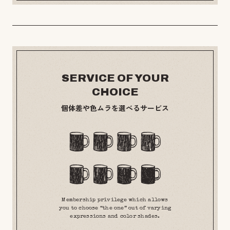
SERVICE OF YOUR
CHOICE
個体差や色ムラを選べるサービス
Membership privilege which allows
you to choose “the one” out of varying
expressions and color shades.