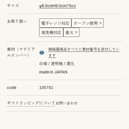
サイズ
φ
6.0
cm
H
9.0
cm
75
cc
お取り扱い
電子レンジ対応
オーブン使用
食洗機対応
直火
素材（マテリア
陶磁器商品すべてに素材番号を添付してい
material number7
ルナンバー）
ます
白磁
透明釉
還元
made in JAPAN
code
105751
ギフトラッピングについて
お問い合わせ