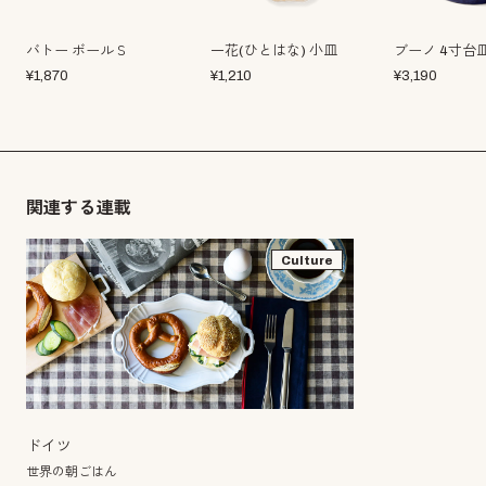
バトー ボールＳ
一花(ひとはな) 小皿
ブーノ 4寸台
¥
1,870
¥
1,210
¥
3,190
関連する連載
Culture
ドイツ
世界の朝ごはん