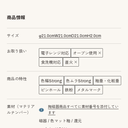
商品情報
サイズ
φ
21.0
cm
W
21.0
cm
D
21.0
cm
H
2.0
cm
お取り扱い
電子レンジ対応
オーブン使用
食洗機対応
直火
商品の特性
色幅Strong
色ムラStrong
釉垂・化粧垂
ピンホール
鉄粉
メタルマーク
素材（マテリア
陶磁器商品すべてに素材番号を添付してい
material number7
ルナンバー）
ます
磁器
色マット釉
還元