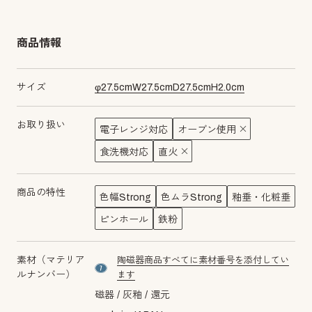
商品情報
サイズ
φ
27.5
cm
W
27.5
cm
D
27.5
cm
H
2.0
cm
お取り扱い
電子レンジ対応
オーブン使用
食洗機対応
直火
商品の特性
色幅Strong
色ムラStrong
釉垂・化粧垂
ピンホール
鉄粉
素材（マテリア
陶磁器商品すべてに素材番号を添付してい
material number7
ルナンバー）
ます
磁器
灰釉
還元