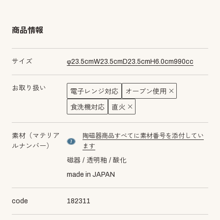
商品情報
サイズ
φ
23.5
cm
W
23.5
cm
D
23.5
cm
H
6.0
cm
990
cc
お取り扱い
電子レンジ対応
オーブン使用
食洗機対応
直火
素材（マテリア
陶磁器商品すべてに素材番号を添付してい
material number7
ルナンバー）
ます
磁器
透明釉
酸化
made in JAPAN
code
182311