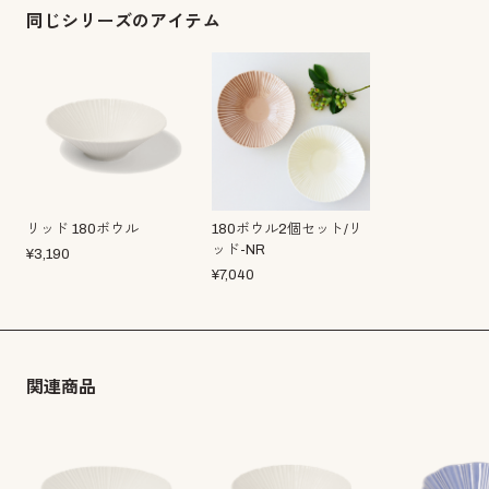
同じシリーズのアイテム
リッド 180ボウル
180ボウル2個セット/リ
ッド-NR
¥
3,190
¥
7,040
関連商品