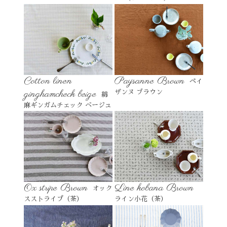
Cotton linen
Paysanne Brown
ペイ
ginghamcheck beige
ザンヌ ブラウン
綿
麻ギンガムチェック ベージュ
Ox stripe Brown
Line kobana Brown
オック
スストライプ（茶）
ライン小花（茶）