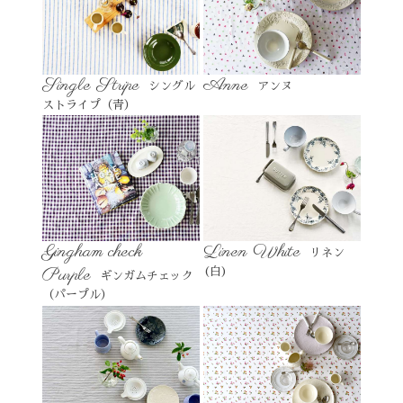
Single Stripe
Anne
シングル
アンヌ
ストライプ（青）
Gingham check
Linen White
リネン
Purple
(白)
ギンガムチェック
（パープル）