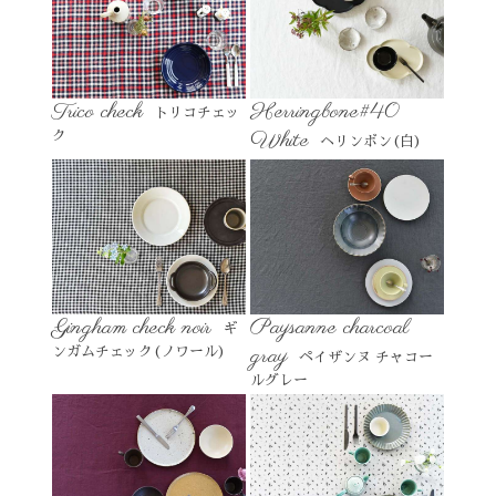
Trico check
Herringbone#40
トリコチェッ
White
ク
ヘリンボン(白)
Gingham check noir
Paysanne charcoal
ギ
gray
ンガムチェック(ノワール)
ペイザンヌ チャコー
ルグレー