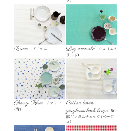
ク）
Brum
Luz emerald
ブリュム
ルス（エメ
ラルド）
Cherry Blue
Cotton linen
チェリー
ginghamcheck beige
(青)
綿
麻ギンガムチェック(ベージ
ュ)