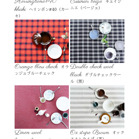
Herringbone#40
Cuisinier beige
キュイジ
khaki
ニエ（ベージュ）
ヘリンボン#40（カー
キ）
Orange bleu check
Double check wool
オラ
black
ンジュブルーチェック
ダブルチェックウー
ル（黒）
Linen wool
Ox stripe Brown
オック