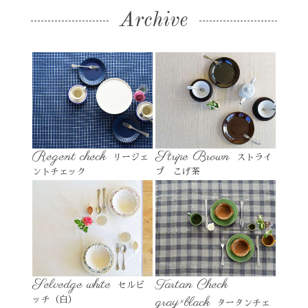
Archive
Regent check
Stripe Brown
リージェ
ストライ
ントチェック
プ こげ茶
Selvedge white
Tartan Check
セルビ
gray×black
ッチ（白）
タータンチェ