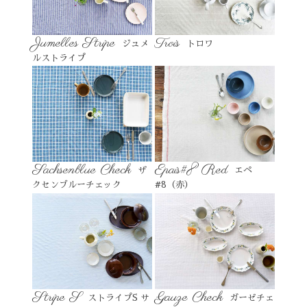
Jumelles Stripe
Trois
ジュメ
トロワ
ルストライプ
Sachsenblue Check
Epais#8 Red
ザ
エペ
クセンブルーチェック
#8（赤）
Stripe S
Gauze Check
ストライプS サ
ガーゼチェ