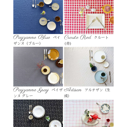
Payzanne Blue
Croute Red
ペイ
クルート
ザンヌ（ブルー）
(赤)
Payzanne Gray
Artisan
ペイザ
アルチザン（生
ンヌ グレー
成）