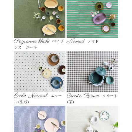
Paysanne khaki
Nomad
ペイザ
ノマド
ンヌ カーキ
École Natural
Croute Brown
エコー
クルート
ル(生成)
(茶)