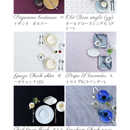
Paysanne bordeaux
Old Rose single (gy)
ペ
イザンヌ ボルドー
オールドローズシングル (グ
レー)
Gauze Check white
Stripe S lavender
ガ
ス
ーゼチェック(白)
トライプS(ラベンダー)
Boil linen black
Gingham Check navy
ボイル