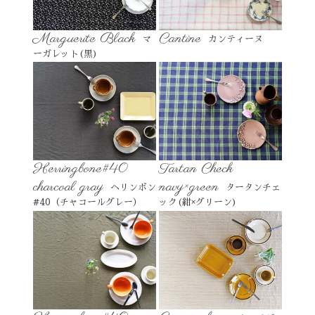
Marguerite Black
Cantine
マ
カンティーヌ
ーガレット(黒)
Herringbone#40
Tartan Check
charcoal gray
navy×green
ヘリンボン
タータンチェ
#40（チャコールグレー）
ック(紺×グリーン)