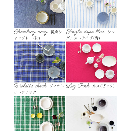
Chambray navy
Single stripe blue
綿麻シ
シン
ャンブレー(紺)
グルストライプ(青)
Violette check
Luz Pink
ヴィオレ
ルス(ピンク)
ットチェック