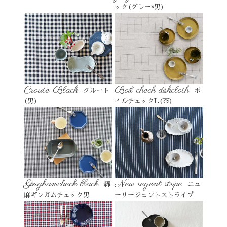
ック(グレー×黒)
Croute Black
Boil check dishcloth
クルート
ボ
(黒)
イルチェックL(茶)
Ginghamcheck black
New regent stripe
綿
ニュ
麻ギンガムチェック黒
ーリージェントストライプ