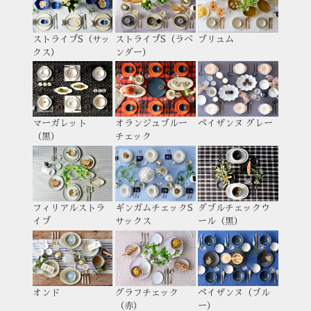
ストライプS（サッ
ストライプS（ラベ
ブリュム
クス）
ンダー）
マーガレット
オランジュブルー
ペイザンヌ グレー
（黒）
チェック
フィリアルストラ
ギンガムチェックS
ダブルチェックウ
イプ
サックス
ール（黒）
オンド
グラフチェック
ペイザンヌ（ブル
（赤）
ー）