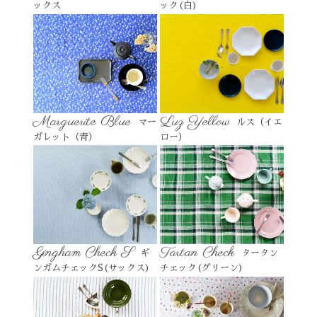
ックス
ック(白)
Marguerite Blue
Luz Yellow
マー
ルス（イエ
ガレット（青）
ロー）
Gingham Check S
Tartan Check
ギ
タータン
ンガムチェックS(サックス)
チェック(グリーン)