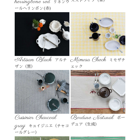
herringbone red
スストライプ（茶）
リネンウ
ールヘリンボン(赤)
Artisan Black
Mimosa Check
アルチ
ミモザチ
ザン（黒）
ェック
Cuisinier Charcoal
Bordure Natural
ボー
gray
デュア（生成）
キュイジニエ（チャコ
ールグレー）