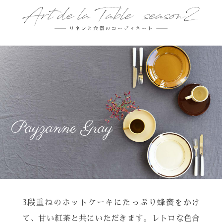
Payzanne Gray
3段重ねのホットケーキにたっぷり蜂蜜をかけ
て、
甘い紅茶と共にいただきます。
レトロな色合