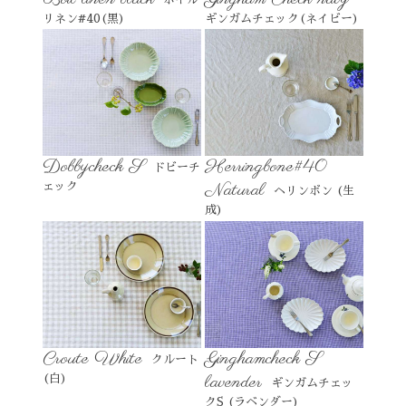
リネン#40(黒)
ギンガムチェック(ネイビー)
Dobbycheck S
Herringbone#40
ドビーチ
Natural
ェック
ヘリンボン (生
成)
Croute White
Ginghamcheck S
クルート
lavender
(白)
ギンガムチェッ
クS (ラベンダー)