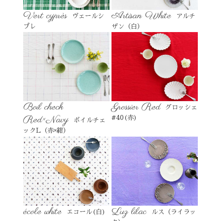
Vert cyprès
Artisan White
ヴェールシ
アルチ
プレ
ザン（白）
Boil check
Grossier Red
グロッシェ
Red×Navy
#40(赤)
ボイルチェ
ックL（赤×紺）
école white
Luz lilac
エコール(白)
ルス（ライラッ