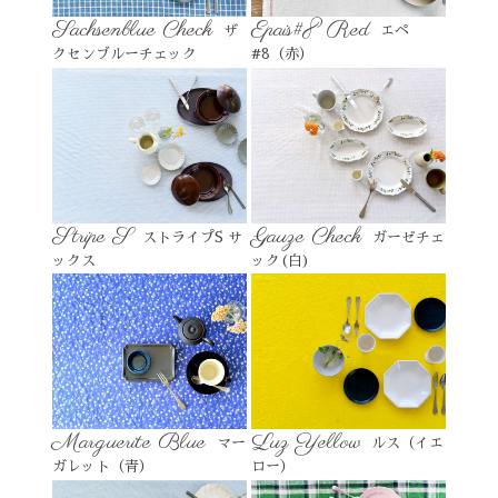
Sachsenblue Check
Epais#8 Red
ザ
エペ
クセンブルーチェック
#8（赤）
Stripe S
Gauze Check
ストライプS サ
ガーゼチェ
ックス
ック(白)
Marguerite Blue
Luz Yellow
マー
ルス（イエ
ガレット（青）
ロー）