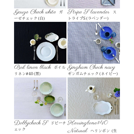
Gauze Check white
Stripe S lavender
ガ
ス
ーゼチェック(白)
トライプS(ラベンダー)
Boil linen black
Gingham Check navy
ボイル
リネン#40(黒)
ギンガムチェック(ネイビー)
Dobbycheck S
Herringbone#40
ドビーチ
Natural
ェック
ヘリンボン (生