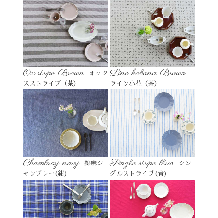
Ox stripe Brown
Line kobana Brown
オック
スストライプ（茶）
ライン小花（茶）
Chambray navy
Single stripe blue
綿麻シ
シン
ャンブレー(紺)
グルストライプ(青)