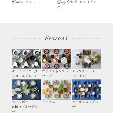
Onde
Luz Pink
オンド
ルス（ピン
ク）
Season1
キュイジニエ（チ
ブリクストンスト
グラフチェック
ャコールグレー）
ライプ
（こげ茶）
ヘリンボン
ブリュム
ペイザンヌ（ブル
#40（ブルーグレ
ー）
ー）