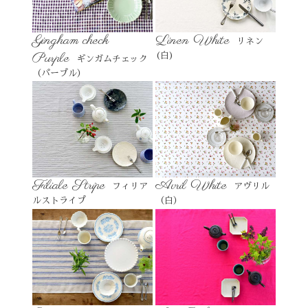
Gingham check
Linen White
リネン
Purple
(白)
ギンガムチェック
（パープル）
Filiale Stripe
Avril White
フィリア
アヴリル
ルストライプ
（白）