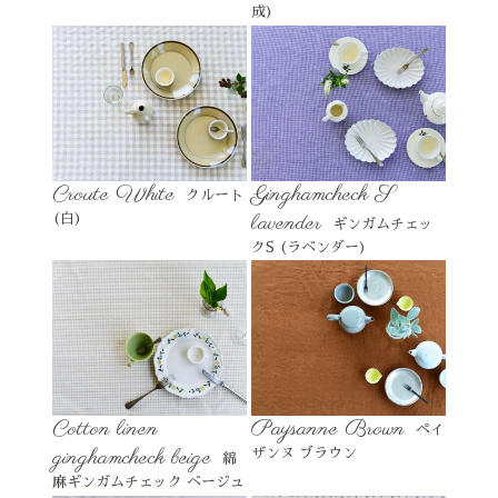
成)
Croute White
Ginghamcheck S
クルート
lavender
(白)
ギンガムチェッ
クS (ラベンダー)
Cotton linen
Paysanne Brown
ペイ
ginghamcheck beige
ザンヌ ブラウン
綿
麻ギンガムチェック ベージュ