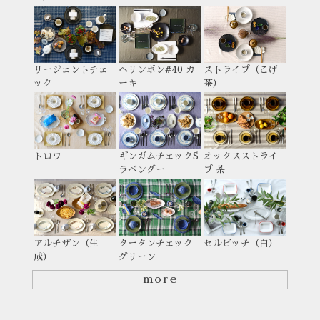
リージェントチェ
ヘリンボン#40 カ
ストライプ（こげ
ック
ーキ
茶）
トロワ
ギンガムチェックS
オックスストライ
ラベンダー
プ 茶
アルチザン（生
タータンチェック
セルビッチ（白）
成）
グリーン
more