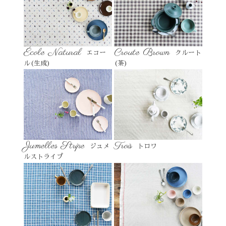
École Natural
Croute Brown
エコー
クルート
ル(生成)
(茶)
Jumelles Stripe
Trois
ジュメ
トロワ
ルストライプ