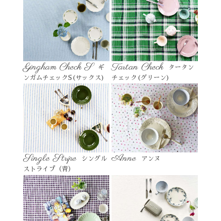
Gingham Check S
Tartan Check
ギ
タータン
ンガムチェックS(サックス)
チェック(グリーン)
Single Stripe
Anne
シングル
アンヌ
ストライプ（青）