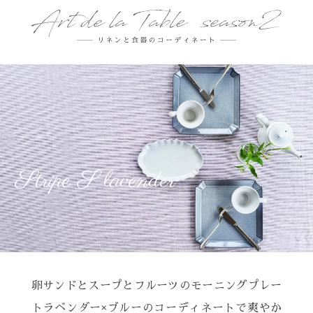
Stripe S lavender
卵サンドとスープとフルーツの
モーニングプレー
ト
ラベンダー×ブルーのコーディネートで
爽やか