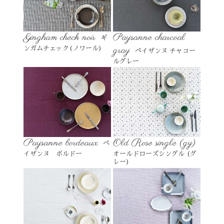
Gingham check noir
Paysanne charcoal
ギ
gray
ンガムチェック(ノワール)
ペイザンヌ チャコー
ルグレー
Paysanne bordeaux
Old Rose single (gy)
ペ
イザンヌ ボルドー
オールドローズシングル (グ
レー)