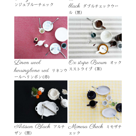
black
ンジュブルーチェック
ダブルチェックウー
ル（黒）
Linen wool
Ox stripe Brown
オック
herringbone red
スストライプ（茶）
リネンウ
ールヘリンボン(赤)
Artisan Black
Mimosa Check
アルチ
ミモザチ
ザン（黒）
ェック