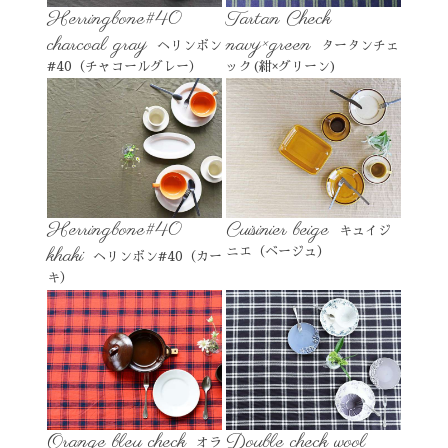
Herringbone#40
Tartan Check
charcoal gray
navy×green
ヘリンボン
タータンチェ
#40（チャコールグレー）
ック(紺×グリーン)
Herringbone#40
Cuisinier beige
キュイジ
khaki
ニエ（ベージュ）
ヘリンボン#40（カー
キ）
Orange bleu check
Double check wool
オラ