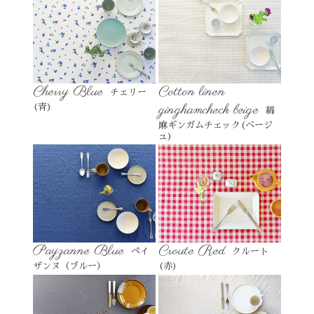
Cherry Blue
Cotton linen
チェリー
ginghamcheck beige
(青)
綿
麻ギンガムチェック(ベージ
ュ)
Payzanne Blue
Croute Red
ペイ
クルート
ザンヌ（ブルー）
(赤)