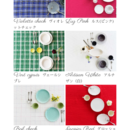
Violette check
Luz Pink
ヴィオレ
ルス(ピンク)
ットチェック
Vert cyprès
Artisan White
ヴェールシ
アルチ
プレ
ザン（白）
Boil check
Grossier Red
グロッシェ