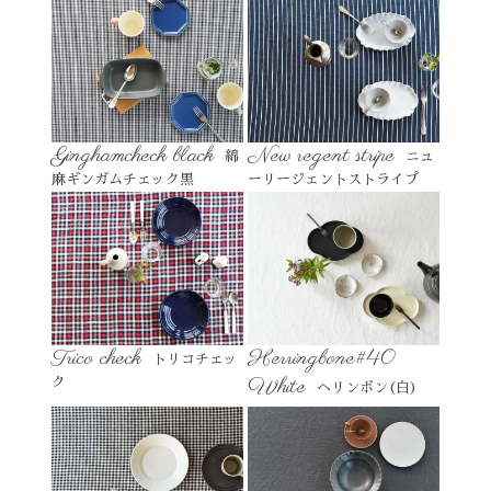
Ginghamcheck black
New regent stripe
綿
ニュ
麻ギンガムチェック黒
ーリージェントストライプ
Trico check
Herringbone#40
トリコチェッ
White
ク
ヘリンボン(白)