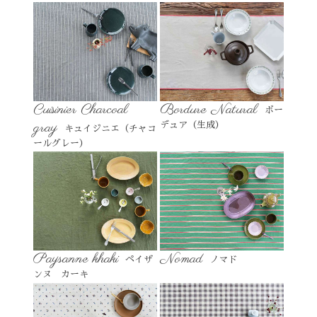
Cuisinier Charcoal
Bordure Natural
ボー
gray
デュア（生成）
キュイジニエ（チャコ
ールグレー）
Paysanne khaki
Nomad
ペイザ
ノマド
ンヌ カーキ