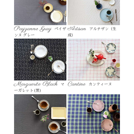
Payzanne Gray
Artisan
ペイザ
アルチザン（生
ンヌ グレー
成）
Marguerite Black
Cantine
マ
カンティーヌ
ーガレット(黒)