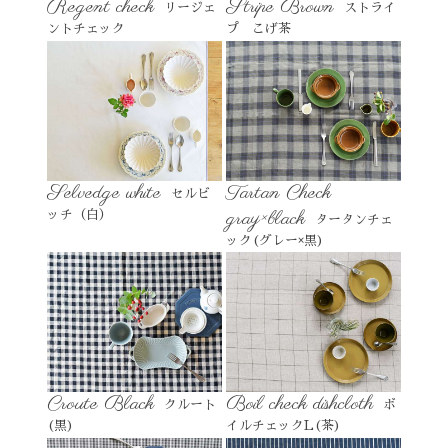
Regent check
Stripe Brown
リージェ
ストライ
ントチェック
プ こげ茶
Selvedge white
Tartan Check
セルビ
gray×black
ッチ（白）
タータンチェ
ック(グレー×黒)
Croute Black
Boil check dishcloth
クルート
ボ
(黒)
イルチェックL(茶)