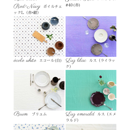
Red×Navy
#40(赤)
ボイルチェ
ックL（赤×紺）
école white
Luz lilac
エコール(白)
ルス（ライラッ
ク）
Brum
Luz emerald
ブリュム
ルス（エメ
ラルド）