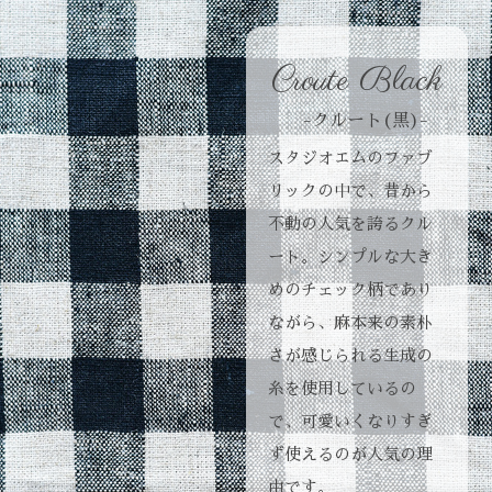
Croute Black
-クルート(黒)-
スタジオエムのファブ
リックの中で、昔から
不動の人気を誇るクル
ート。シンプルな大き
めのチェック柄であり
ながら、麻本来の素朴
さが感じられる生成の
糸を使用しているの
で、可愛いくなりすぎ
ず使えるのが人気の理
由です。