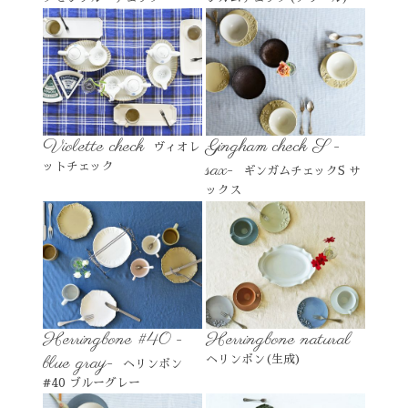
Violette check
Gingham check S -
ヴィオレ
sax-
ットチェック
ギンガムチェックS サ
ックス
Herringbone #40 -
Herringbone natural
blue gray-
ヘリンボン(生成)
ヘリンボン
#40 ブルーグレー