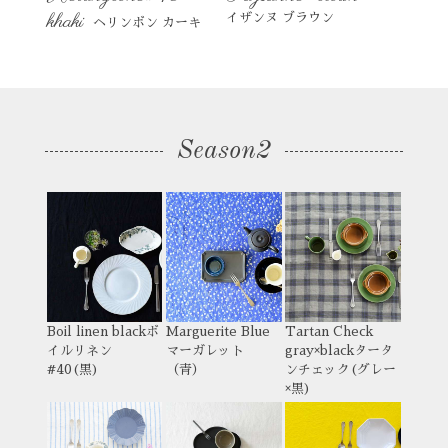
khaki
イザンヌ ブラウン
ヘリンボン カーキ
Season2
Boil linen black
ボ
Marguerite Blue
Tartan Check
イルリネン
マーガレット
gray×black
タータ
#40(黒)
（青）
ンチェック(グレー
×黒)