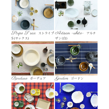
Stripe S sax
Artisan -white-
ストライプ
アルチ
S(サックス)
ザン(白)
Bordure
Gordon
ボーデュア
ゴードン