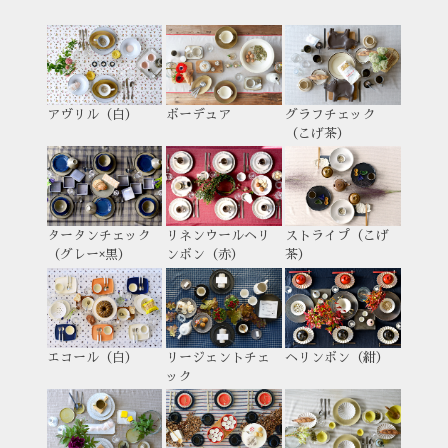
アヴリル（白）
ボーデュア
グラフチェック
（こげ茶）
タータンチェック
リネンウールヘリ
ストライプ（こげ
（グレー×黒）
ンボン（赤）
茶）
エコール（白）
リージェントチェ
ヘリンボン（紺）
ック