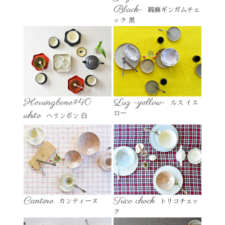
Black-
綿麻ギンガムチェ
ック 黒
Herringbone#40
Luz -yellow-
ルス イエ
white
ロー
ヘリンボン 白
Cantine
Trico check
カンティーヌ
トリコチェッ
ク