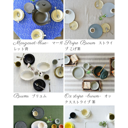
Margaret-blue-
Stripe Brown
マーガ
ストライ
レット青
プ こげ茶
Brumr
Ox stripe -brown-
ブリュム
オッ
クスストライプ 茶