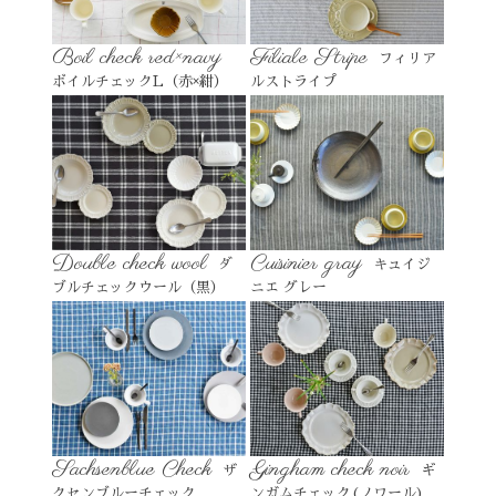
Boil check red×navy
Filiale Stripe
フィリア
ボイルチェックL（赤×紺）
ルストライプ
Double check wool
Cuisinier gray
ダ
キュイジ
ブルチェックウール（黒）
ニエ グレー
Sachsenblue Check
Gingham check noir
ザ
ギ
クセンブルーチェック
ンガムチェック(ノワール)