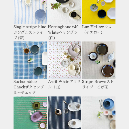
Single stripe blue
Herringbone#40
Luz Yellow
ルス
シングルストライ
White
ヘリンボン
（イエロー）
プ(青)
(白)
Sachsenblue
Avril White
アヴリ
Stripe Brown
スト
Check
ザクセンブ
ル（白）
ライプ こげ茶
ルーチェック