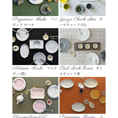
Paysanne -khaki-
Gauze Check white
ペイ
ガ
ザンヌ カーキ
ーゼチェック(白)
Artisan -black-
Boil check blown
アルチ
ボイ
ザン(黒)
ルチェック茶
Herringbone#40
Paysanne -blown-
ペ