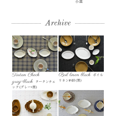
小皿
Archive
Tartan Check
Boil linen black
ボイル
gray×black
リネン#40(黒)
タータンチェ
ック(グレー×黒)