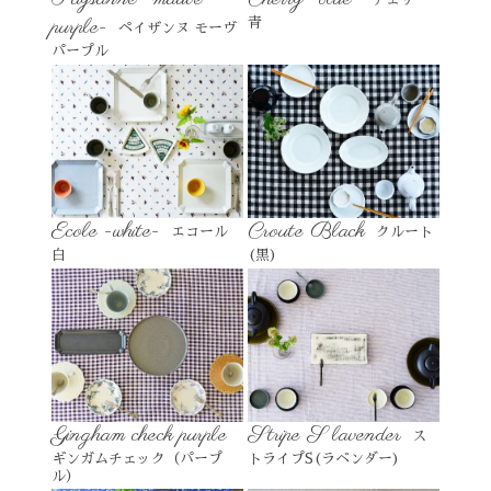
purple-
青
ペイザンヌ モーヴ
パープル
Ecole -white-
Croute Black
エコール
クルート
白
(黒)
Gingham check purple
Stripe S lavender
ス
ギンガムチェック（パープ
トライプS(ラベンダー)
ル）