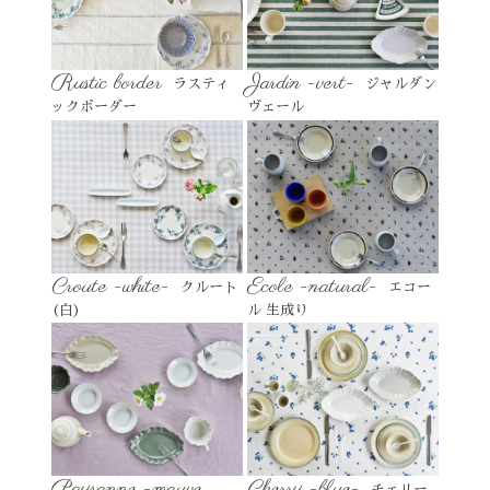
Rustic border
Jardin -vert-
ラスティ
ジャルダン
ックボーダー
ヴェール
Croute -white-
Ecole -natural-
クルート
エコー
(白)
ル 生成り
Paysanne -mauve
Cherry -blue-
チェリー