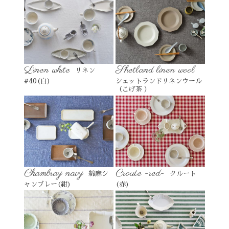
Linen white
Shetland linen wool
リネン
#40(白)
シェットランドリネンウール
（こげ茶 ）
Chambray navy
Croute -red-
綿麻シ
クルート
ャンブレー(紺)
(赤)