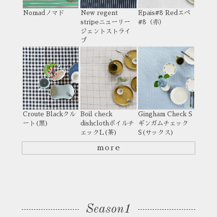
Nomad
ノマド
New regent
Epais#8 Red
エペ
stripe
ニューリー
#8（赤）
ジェントストライ
プ
Croute Black
クル
Boil check
Gingham Check S
ート(黒)
dishcloth
ボイルチ
ギンガムチェック
ェックL(茶)
S(サックス)
more
Season1