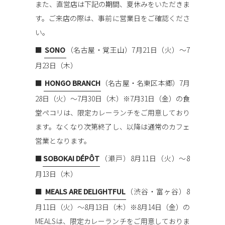
また、直営店は下記の期間、夏休みをいただきま
す。
ご来店の際は、事前に営業日をご確認くださ
い。
■
SONO
（名古屋・覚王山）
7月21日（火）〜7
月23日（木）
■
HONGO BRANCH
（名古屋・名東区本郷）
7月
28日（火）〜7月30日（木）
※7月31日（金）の食
堂ペコリは、限定カレーランチをご用意しており
ます。
なくなり次第終了し、以降は通常のカフェ
営業となります。
■
SOBOKAI DÉPÔT
（瀬戸）
8月11日（火）〜8
月13日（木）
■
MEALS ARE DELIGHTFUL
（渋谷・富ヶ谷）
8
月11日（火）〜8月13日（木）
※8月14日（金）の
MEALSは、限定カレーランチをご用意しておりま