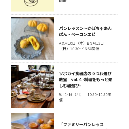
開催
パンレッスン〜かぼちゃあん
ぱん・ベーコンエピ
A:9月10日（木）B:9月13日
（日）10:30～13:30開催
ソボカイ食器店のうつわ選び
教室 vol.４-料理をもっと楽
しむ器選び-
9月14日（月） 10:30~12:30開
催
「ファミリーパンレッス