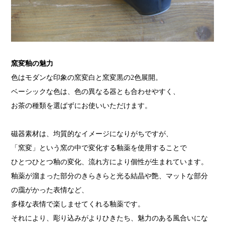
窯変釉の魅力
色はモダンな印象の窯変白と窯変黒の2色展開。
ベーシックな色は、色の異なる器とも合わせやすく、
お茶の種類を選ばずにお使いいただけます。
磁器素材は、均質的なイメージになりがちですが、
「窯変」という窯の中で変化する釉薬を使用することで
ひとつひとつ釉の変化、流れ方により個性が生まれています。
釉薬が溜まった部分のきらきらと光る結晶や艶、マットな部分
の靄がかった表情など、
多様な表情で楽しませてくれる釉薬です。
それにより、彫り込みがよりひきたち、魅力のある風合いにな