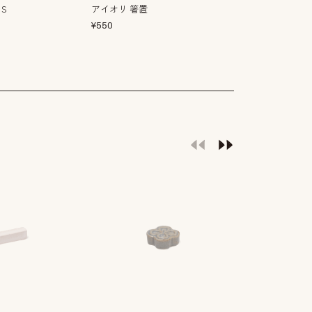
 Ｓ
アイオリ 箸置
エブリデイ 箸
¥
550
¥
495