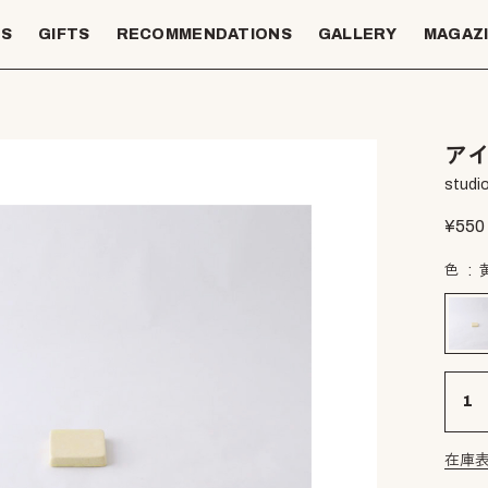
TS
GIFTS
RECOMMENDATIONS
GALLERY
MAGAZ
アイ
studio
¥
550
色
在庫