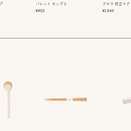
プ
パレット カップＳ
ブロウ 切立マグ
¥
902
¥
1,540