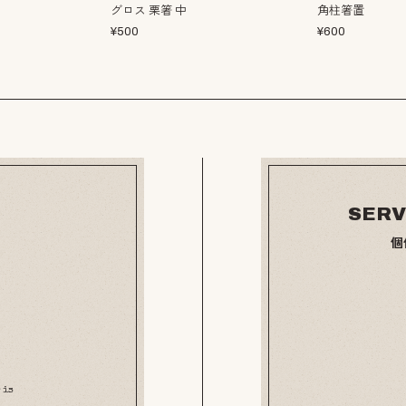
グロス 栗箸 中
角柱箸置
¥
500
¥
600
SERV
個
 is