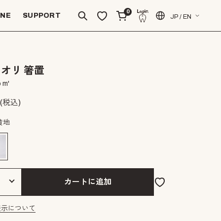
0
INE
SUPPORT
JP / EN
オリ 箸置
 m'
(税込)
黄地
カートに追加
表示について