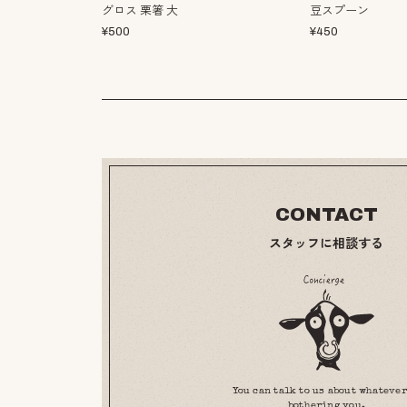
グロス 栗箸 大
豆スプーン
¥
500
¥
450
CONTACT
スタッフに相談する
You can talk to us about whatever
bothering you.