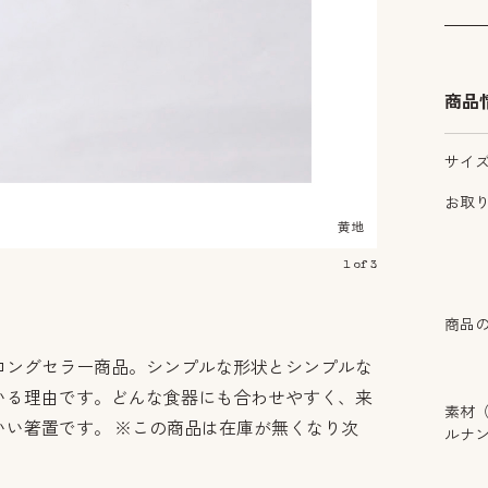
商品
サイ
お取
黄地
1
of
3
商品
ロングセラー商品。シンプルな形状とシンプルな
いる理由です。どんな食器にも合わせやすく、来
素材
いい箸置です。 ※この商品は在庫が無くなり次
ルナ