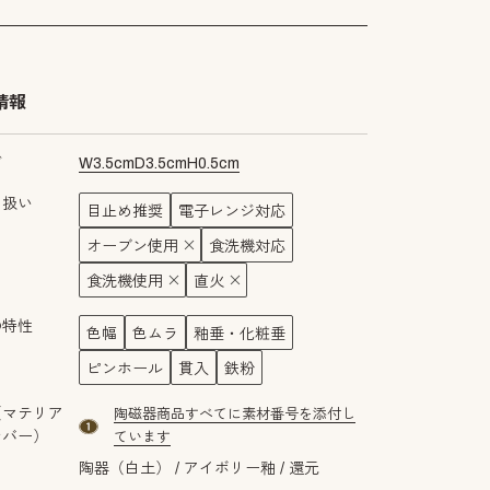
情報
ズ
W
3.5
cm
D
3.5
cm
H
0.5
cm
り扱い
目止め推奨
電子レンジ対応
黄地
オーブン使用
食洗機対応
食洗機使用
直火
の特性
色幅
色ムラ
釉垂・化粧垂
ピンホール
貫入
鉄粉
（マテリア
陶磁器商品すべてに素材番号を添付し
material number1
ンバー）
ています
陶器（白土）
アイボリー釉
還元