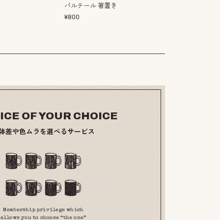
パルテール 箸置き
パルテール 箸
¥
800
¥
800
ICE OF YOUR CHOICE
体差や色ムラを選べるサービス
Membership privilege which
allows you to choose “the one”