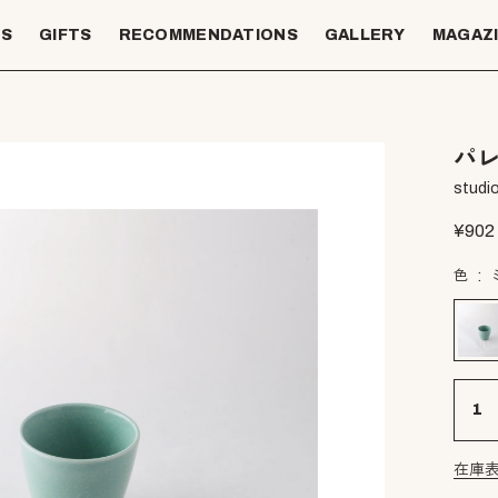
TS
GIFTS
RECOMMENDATIONS
GALLERY
MAGAZ
パレ
studio
¥
902
色
在庫