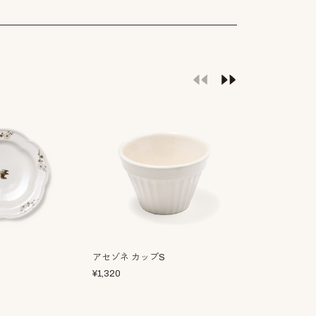
アセゾネ カップS
ブロウ 丸プレ
¥
1,320
¥
1,650