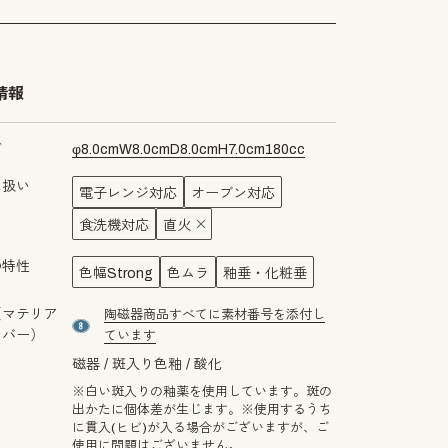
情報
ズ
φ
8.0
cm
W
8.0
cm
D
8.0
cm
H
7.0
cm
180
cc
り扱い
電子レンジ対応
オーブン対応
パープル
食洗機対応
直火
の特性
色幅Strong
色ムラ
釉垂・化粧垂
（マテリア
陶磁器商品すべてに素材番号を添付し
material number8
ンバー）
ています
磁器
斑入り色釉
酸化
※白い斑入りの釉薬を使用しています。斑の
出かたに個体差が生じます。※使用するうち
に貫入(ヒビ)が入る場合がございますが、ご
使用に問題はございません。