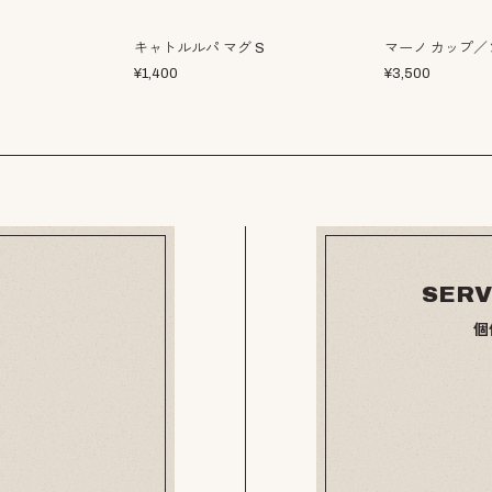
キャトルルパ マグ S
マーノ カップ／
¥
1,400
¥
3,500
SERV
個