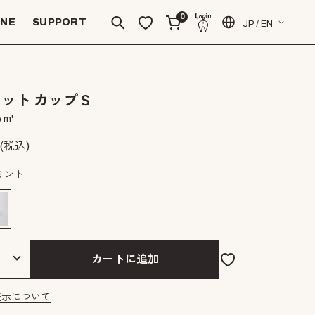
0
INE
SUPPORT
JP / EN
ット カップＳ
 m'
(税込)
ミント
カートに追加
表示について