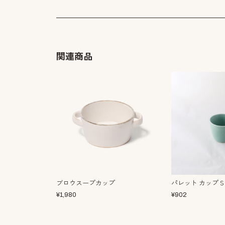
関連商品
ブロウスープカップ
パレット カップＳ
¥
1,980
¥
902