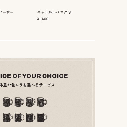
ソーサー
キャトルルパ マグ S
マーノ カップ
¥
1,400
¥
1,900
ICE OF YOUR CHOICE
体差や色ムラを選べるサービス