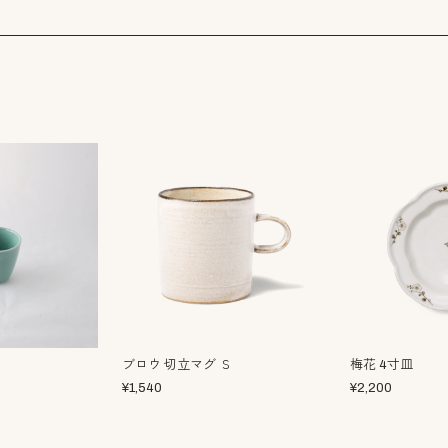
ブロウ 切立マグ Ｓ
梅花 4寸皿
¥
1,540
¥
2,200