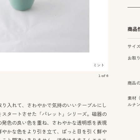
商品
サイ
お取
ミント
1
of
6
商品
素材
ルナ
取り入れて、さわやかで気持のいいテーブルにし
をスタートさせた「パレット」シリーズ。磁器の
の発色の良い色を重ね、さわやかな透明感を表現
鮮やかな色をより引き立て、ぱっと目を引く鮮や