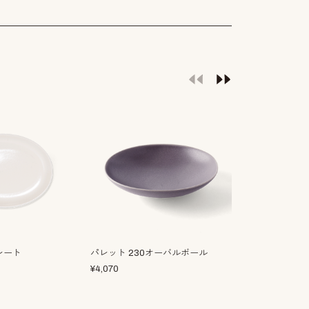
レート
パレット 230オーバルボール
パレット ショ
¥
4,070
¥
1,210