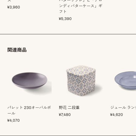
ス
バターサブレ」と「アロ
ンディバターケース」ギ
¥
3,960
フト
¥
5,390
関連商品
パレット 230オーバルボ
野花 二段重
ジュール ラン
ール
¥
7,480
¥
4,620
¥
4,070