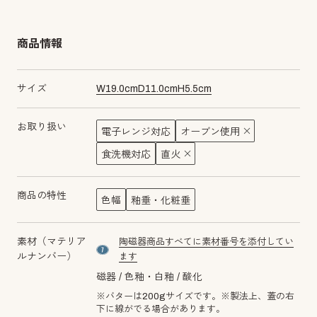
商品情報
サイズ
W
19.0
cm
D
11.0
cm
H
5.5
cm
お取り扱い
電子レンジ対応
オーブン使用
食洗機対応
直火
商品の特性
色幅
釉垂・化粧垂
素材（マテリア
陶磁器商品すべてに素材番号を添付してい
material number7
ルナンバー）
ます
磁器
色釉・白釉
酸化
※バターは200gサイズです。※製法上、蓋の右
下に線がでる場合があります。