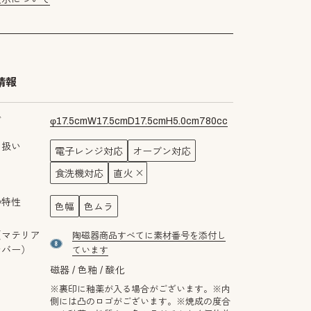
情報
ズ
φ
17.5
cm
W
17.5
cm
D
17.5
cm
H
5.0
cm
780
cc
り扱い
電子レンジ対応
オーブン対応
食洗機対応
直火
の特性
色幅
色ムラ
（マテリア
陶磁器商品すべてに素材番号を添付し
material number8
ンバー）
ています
磁器
色釉
酸化
※裏印に釉薬が入る場合がございます。※内
側には凸のロゴがございます。※焼成の度合