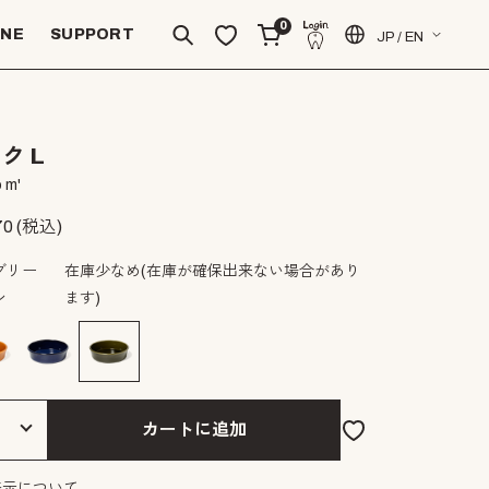
0
INE
SUPPORT
JP / EN
ク L
 m'
70
(税込)
グリー
在庫少なめ
(在庫が確保出来ない場合があり
ン
ます)
カートに追加
表示について