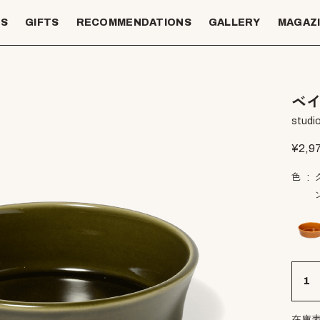
TS
GIFTS
RECOMMENDATIONS
GALLERY
MAGAZ
ベイ
studio
¥
2,9
色
在庫