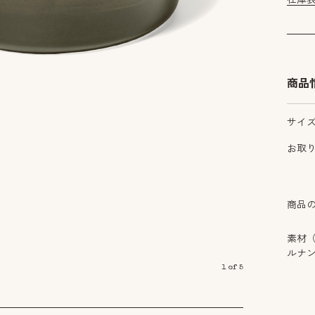
商品
サイ
お取
商品
素材
ルナ
1
of
5