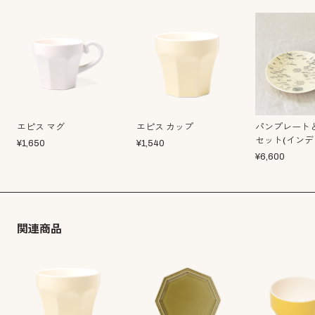
エピス マグ
エピス カップ
パンプレート
セット(インデ
¥
1,650
¥
1,540
¥
6,600
関連商品