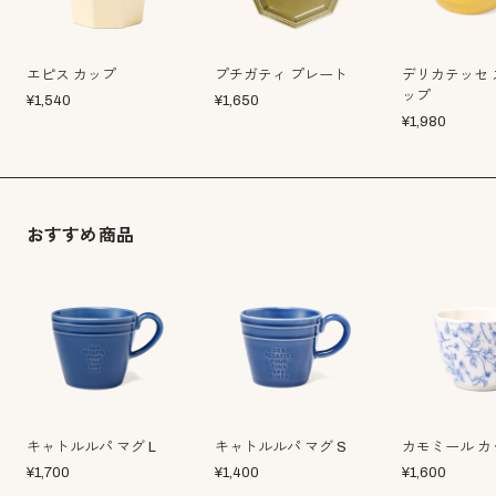
エピス カップ
プチガティ プレート
デリカテッセ 
ップ
¥
1,540
¥
1,650
¥
1,980
おすすめ商品
キャトルルパ マグ L
キャトルルパ マグ S
カモミール カ
¥
1,700
¥
1,400
¥
1,600