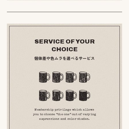
SERVICE OF YOUR
CHOICE
個体差や色ムラを選べるサービス
Membership privilege which allows
you to choose “the one” out of varying
expressions and color shades.