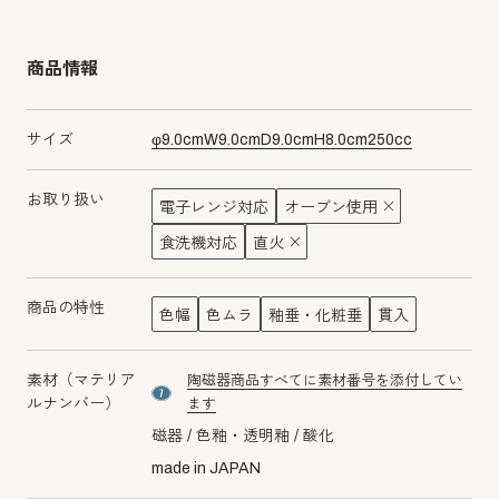
商品情報
サイズ
φ
9.0
cm
W
9.0
cm
D
9.0
cm
H
8.0
cm
250
cc
お取り扱い
電子レンジ対応
オーブン使用
食洗機対応
直火
商品の特性
色幅
色ムラ
釉垂・化粧垂
貫入
素材（マテリア
陶磁器商品すべてに素材番号を添付してい
material number7
ルナンバー）
ます
磁器
色釉・透明釉
酸化
made in JAPAN