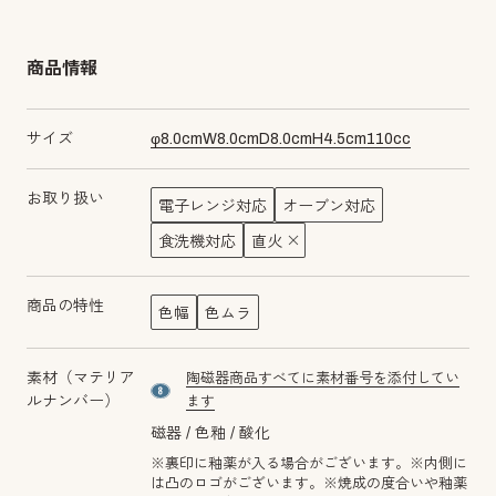
商品情報
サイズ
φ
8.0
cm
W
8.0
cm
D
8.0
cm
H
4.5
cm
110
cc
お取り扱い
電子レンジ対応
オーブン対応
食洗機対応
直火
商品の特性
色幅
色ムラ
素材（マテリア
陶磁器商品すべてに素材番号を添付してい
material number8
ルナンバー）
ます
磁器
色釉
酸化
※裏印に釉薬が入る場合がございます。※内側に
は凸のロゴがございます。※焼成の度合いや釉薬