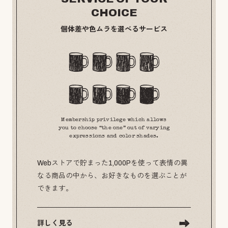
CHOICE
個体差や色ムラを選べるサービス
Membership privilege which allows
you to choose “the one” out of varying
expressions and color shades.
Webストアで貯まった1,000Pを使って表情の異
なる商品の中から、お好きなものを選ぶことが
できます。
詳しく見る