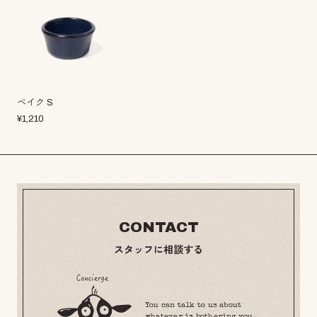
ベイク S
¥
1,210
CONTACT
スタッフに相談する
You can talk to us about
whatever is bothering you.