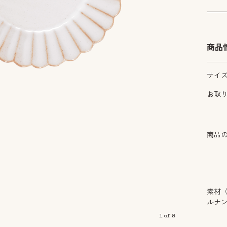
商品
サイ
お取
商品
素材
ルナ
1
of
8