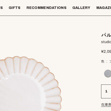
TS
GIFTS
RECOMMENDATIONS
GALLERY
MAGAZ
バル
studio
¥
2,0
色
在庫