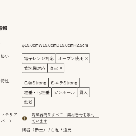
情報
ズ
φ
15.0
cm
W
15.0
cm
D
15.0
cm
H
2.5
cm
り扱い
電子レンジ対応
オーブン使用
食洗機対応
直火
の特性
色幅Strong
色ムラStrong
釉垂・化粧垂
ピンホール
貫入
鉄粉
（マテリア
陶磁器商品すべてに素材番号を添付し
material number2
ンバー）
ています
陶器（赤土）
白釉
還元