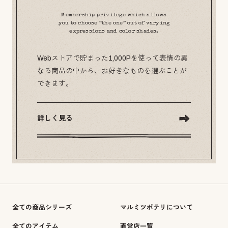
Membership privilege which allows
you to choose “the one” out of varying
expressions and color shades.
Webストアで貯まった1,000Pを使って表情の異
なる商品の中から、お好きなものを選ぶことが
できます。
詳しく見る
全ての商品シリーズ
マルミツポテリについて
全てのアイテム
直営店一覧