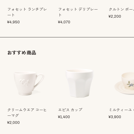
フォセット ランチプレ
フォセット デリプレー
クルトン ボー
ート
ト
¥
2,200
¥
4,950
¥
4,070
おすすめ商品
クリームウエア コーヒ
エピス カップ
ミルティーユ 
ーマグ
¥
1,400
¥
3,900
¥
2,000