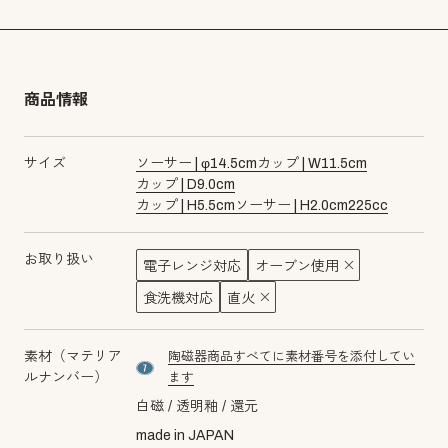
商品情報
サイズ
ソーサー |
φ
14.5
cm
カップ |
W
11.5
cm
カップ |
D
9.0
cm
カップ |
H
5.5
cm
ソーサー |
H
2.0
cm
225
cc
お取り扱い
電子レンジ対応
オーブン使用
食洗機対応
直火
素材（マテリア
陶磁器商品すべてに素材番号を添付してい
material number7
ルナンバー）
ます
白磁
透明釉
還元
made in JAPAN