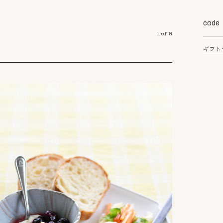
code
1
of
8
ギフト