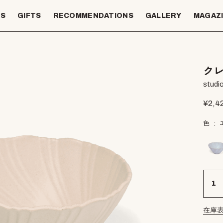
TS
GIFTS
RECOMMENDATIONS
GALLERY
MAGAZ
クレ
studio
¥
2,4
色
在庫