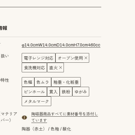
情報
ズ
φ
14.0
cm
W
14.0
cm
D
14.0
cm
H
7.0
cm
460
cc
り扱い
電子レンジ対応
オーブン使用
食洗機対応
直火
の特性
色幅
色ムラ
釉垂・化粧垂
ピンホール
貫入
鉄粉
ゆがみ
メタルマーク
（マテリア
陶磁器商品すべてに素材番号を添付し
material number2
ンバー）
ています
陶器（赤土）
色釉
酸化