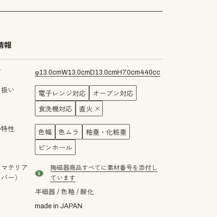
情報
ズ
φ
13.0
cm
W
13.0
cm
D
13.0
cm
H
7.0
cm
440
cc
り扱い
電子レンジ対応
オーブン対応
食洗機対応
直火
の特性
色幅
色ムラ
釉垂・化粧垂
ピンホール
（マテリア
陶磁器商品すべてに素材番号を添付し
material number6
ンバー）
ています
半磁器
色釉
酸化
made in JAPAN