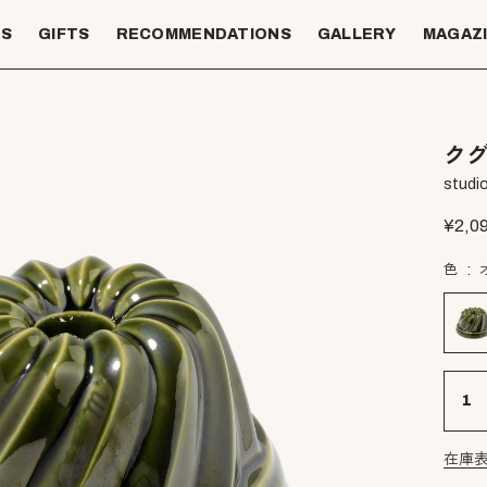
TS
GIFTS
RECOMMENDATIONS
GALLERY
MAGAZ
クグ
studio
¥
2,0
色
在庫