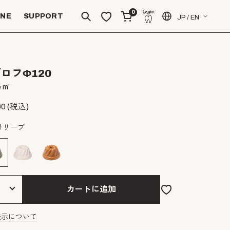
0
INE
SUPPORT
JP / EN
ロフΦ120
 m'
90
(税込)
オリーブ
カートに追加
表示について