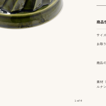
商品
サイ
お取
商品
素材
ルナ
1
of
6