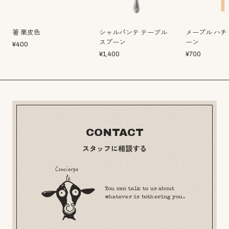
箸 栗皮色
シャルパンテ テーブル
メープル ハチ
スプーン
ーン
¥
400
¥
1,400
¥
700
CONTACT
スタッフに相談する
You can talk to us about
whatever is bothering you.