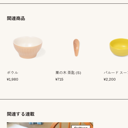
関連商品
ボウル
栗の木 茶匙 (S)
パルード スー
¥
1,980
¥
715
¥
2,200
関連する連載