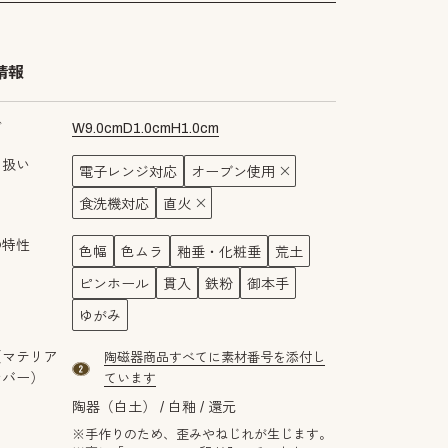
情報
ズ
W
9.0
cm
D
1.0
cm
H
1.0
cm
り扱い
電子レンジ対応
オーブン使用
食洗機対応
直火
の特性
色幅
色ムラ
釉垂・化粧垂
荒土
ピンホール
貫入
鉄粉
御本手
ゆがみ
（マテリア
陶磁器商品すべてに素材番号を添付し
material number2
ンバー）
ています
陶器（白土）
白釉
還元
※手作りのため、歪みやねじれが生じます。