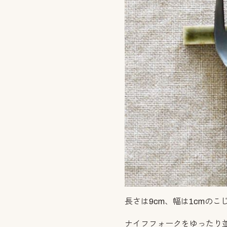
長さは
9cm
、幅は
1cm
のこ
ナイフフォークをゆったり