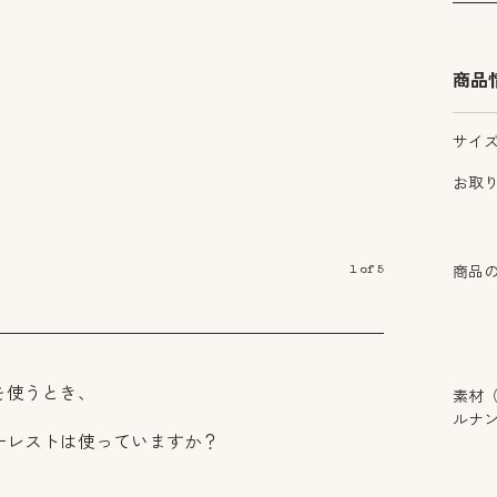
商品
サイ
お取
1
of
5
商品
を使うとき、
素材
ルナ
ーレストは使っていますか？