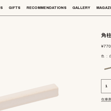
TS
GIFTS
RECOMMENDATIONS
GALLERY
MAGAZ
角
¥
770
色
在庫