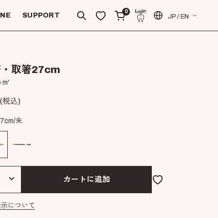
0
INE
SUPPORT
JP / EN
・取箸27cm
 m'
(税込)
27cm/朱
カートに追加
表示について