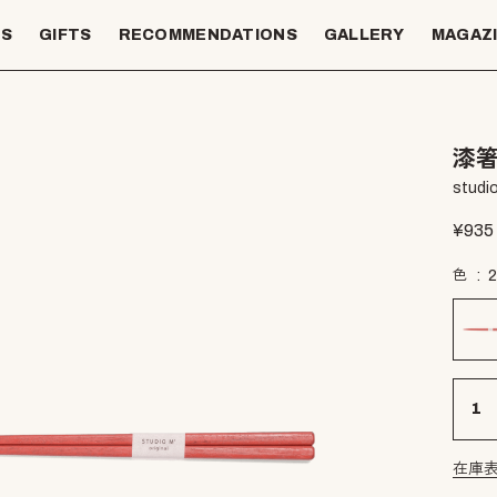
TS
GIFTS
RECOMMENDATIONS
GALLERY
MAGAZ
漆箸
studio
¥
935
色
在庫