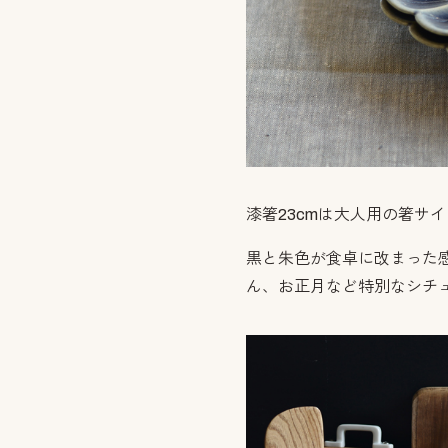
漆箸23cmは大人用の箸サ
黒と朱色が食卓に改まった
ん、お正月など特別なシチ