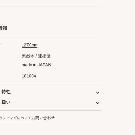
情報
ズ
L
27.0
cm
天然木
漆塗装
made in JAPAN
181004
・特性
り扱い
ラッピングについて
お問い合わせ