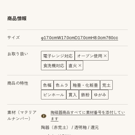
商品情報
サイズ
φ
17.0
cm
W
17.0
cm
D
17.0
cm
H
8.0
cm
760
cc
お取り扱い
電子レンジ対応
オーブン使用
食洗機対応
直火
商品の特性
色幅
色ムラ
釉垂・化粧垂
荒土
ピンホール
貫入
鉄粉
ゆがみ
素材（マテリア
陶磁器商品すべてに素材番号を添付してい
material number2
ルナンバー）
ます
陶器（赤荒土）
透明釉
還元