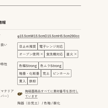
情報
ズ
φ
15.5
cm
W
15.5
cm
D
15.5
cm
H
5.5
cm
290
cc
り扱い
目止め推奨
電子レンジ対応
オーブン使用
食洗機対応
直火
の特性
色幅Strong
色ムラStrong
釉垂・化粧垂
荒土
ピンホール
貫入
鉄粉
（マテリア
陶磁器商品すべてに素材番号を添付し
material number1a
ンバー）
ています
陶器（白荒土）
色釉
酸化