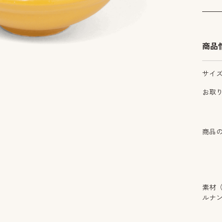
商品
サイ
お取
商品
素材
ルナ