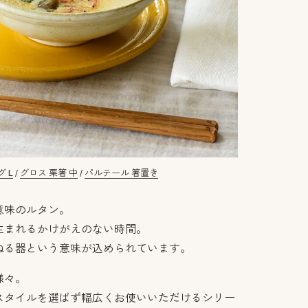
 L
/
グロス 栗箸 中
/
パルテール 箸置き
意味のルタン。
生まれるかけがえのない時間。
ねる器という意味が込められています。
様々。
スタイルを選ばず幅広くお使いいただけるシリー