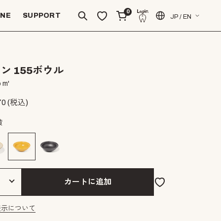
0
INE
SUPPORT
JP / EN
ン 155ボウル
 m'
70
(税込)
黄
カートに追加
表示について