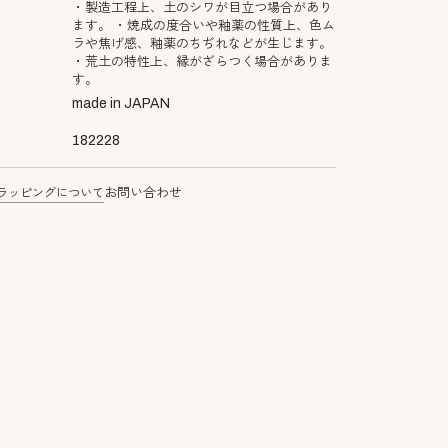
・製造工程上、土のシワが目立つ場合があり
ます。 ・焼成の度合いや釉薬の性質上、色ム
ラや焦げ感、釉薬のちぢれなどが生じます。
・荒土の特性上、縁がざらつく場合がありま
す。
made in JAPAN
182228
ラッピングについて
お問い合わせ