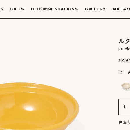
TS
GIFTS
RECOMMENDATIONS
GALLERY
MAGAZ
ルタ
studio
¥
2,9
色
在庫