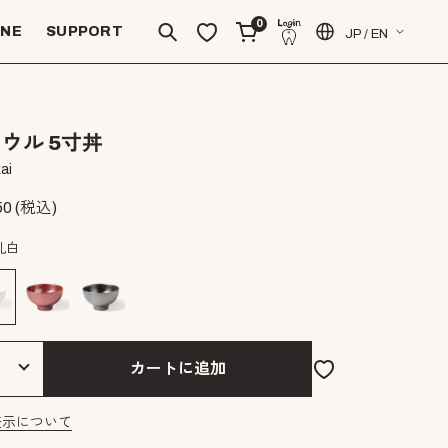
0
INE
SUPPORT
JP / EN
ウル 5寸丼
ai
50
(税込)
乳白
カートに追加
表示について