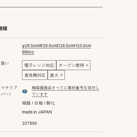
情報
ズ
φ
16.5
cm
W
16.5
cm
D
16.5
cm
H
10.0
cm
980
cc
り扱い
電子レンジ対応
オーブン使用
食洗機対応
直火
（マテリア
陶磁器商品すべてに素材番号を添付し
material number7
ンバー）
ています
磁器
白釉
酸化
made in JAPAN
107850