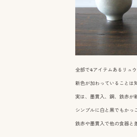
全部で4アイテムあるリュ
新色が加わっていることは
実は、墨貫入、鋼、鉄赤が
シンプルに白と黒でもかっ
鉄赤や墨貫入で他の食器と