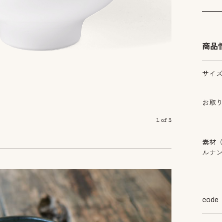
商品
サイ
お取
1
of
3
素材
ルナ
code