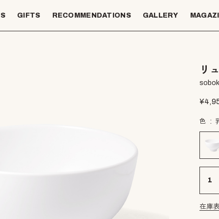
TS
GIFTS
RECOMMENDATIONS
GALLERY
MAGAZ
リュ
sobok
¥
4,9
色
在庫