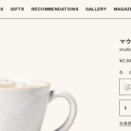
TS
GIFTS
RECOMMENDATIONS
GALLERY
MAGAZ
マウ
studio
¥
2,6
色
在庫