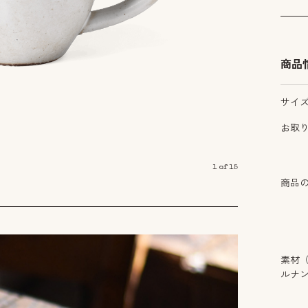
商品
サイ
お取
1
of
15
商品
素材
ルナ