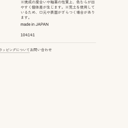
※焼成の度合いや釉薬の性質上、色むらが出
やすく個体差が生じます。※荒土を使用して
いるため、口元や表面がざらつく場合があり
ます。
made in JAPAN
104141
ラッピングについて
お問い合わせ