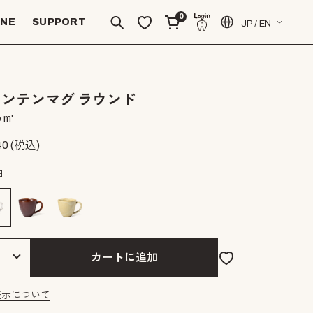
0
INE
SUPPORT
JP / EN
ンテンマグ ラウンド
 m'
40
(税込)
白
カートに追加
表示について