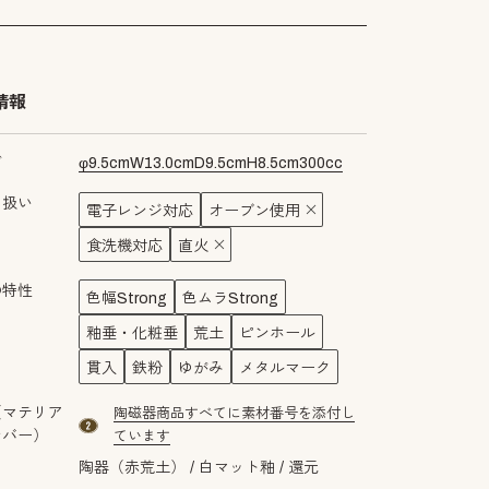
情報
ズ
φ
9.5
cm
W
13.0
cm
D
9.5
cm
H
8.5
cm
300
cc
り扱い
電子レンジ対応
オーブン使用
食洗機対応
直火
の特性
色幅Strong
色ムラStrong
釉垂・化粧垂
荒土
ピンホール
貫入
鉄粉
ゆがみ
メタルマーク
（マテリア
陶磁器商品すべてに素材番号を添付し
material number2
ンバー）
ています
陶器（赤荒土）
白マット釉
還元