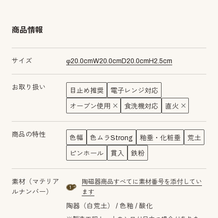
商品情報
サイズ
φ
20.0
cm
W
20.0
cm
D
20.0
cm
H
2.5
cm
お取り扱い
目止め推奨
電子レンジ対応
オーブン使用
食洗機対応
直火
商品の特性
色幅
色ムラStrong
釉垂・化粧垂
荒土
ピンホール
貫入
鉄粉
素材（マテリア
陶磁器商品すべてに素材番号を添付してい
material number1a
ルナンバー）
ます
陶器（白荒土）
色釉
酸化