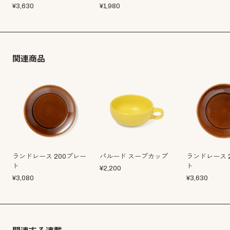
¥
3,630
¥
1,980
関連商品
ランドレース 200プレー
パルード スープカップ
ランドレース 
ト
ト
¥
2,200
¥
3,080
¥
3,630