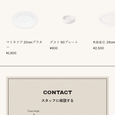
マリネリア 20cmプラタ
グスト 60プレート
R.B.B.C. 2
ー
¥
900
¥
2,500
¥
1,800
CONTACT
スタッフに相談する