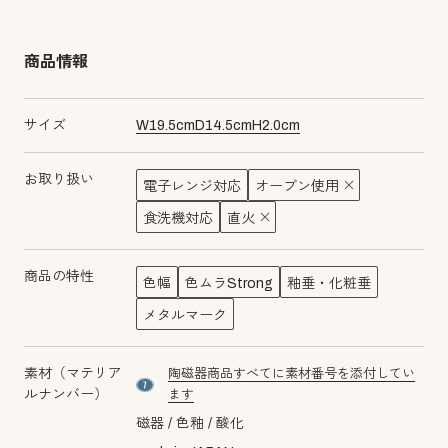
商品情報
サイズ
W
19.5
cm
D
14.5
cm
H
2.0
cm
お取り扱い
電子レンジ対応
オーブン使用
食洗機対応
直火
商品の特性
色幅
色ムラStrong
釉垂・化粧垂
メタルマーク
素材（マテリア
陶磁器商品すべてに素材番号を添付してい
material number7
ルナンバー）
ます
磁器
色釉
酸化