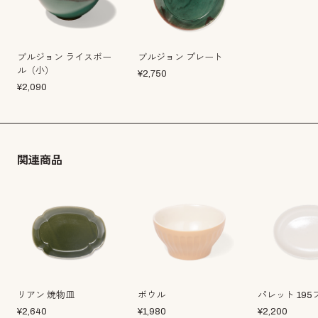
ブルジョン ライスボー
ブルジョン プレート
ル（小）
¥
2,750
¥
2,090
関連商品
リアン 焼物皿
ボウル
パレット 19
¥
2,640
¥
1,980
¥
2,200