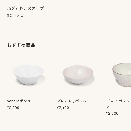
ねぎと豚肉のスープ
9分レシピ
おすすめ商品
sono6"ボウル
ブロス 5寸ボウル
ブロウ ボウル
ン）
¥
2,800
¥
2,400
¥
2,300