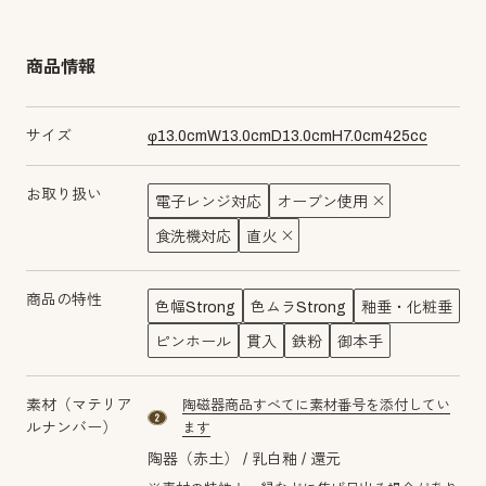
商品情報
サイズ
φ
13.0
cm
W
13.0
cm
D
13.0
cm
H
7.0
cm
425
cc
お取り扱い
電子レンジ対応
オーブン使用
食洗機対応
直火
商品の特性
色幅Strong
色ムラStrong
釉垂・化粧垂
ピンホール
貫入
鉄粉
御本手
素材（マテリア
陶磁器商品すべてに素材番号を添付してい
material number2
ルナンバー）
ます
陶器（赤土）
乳白釉
還元