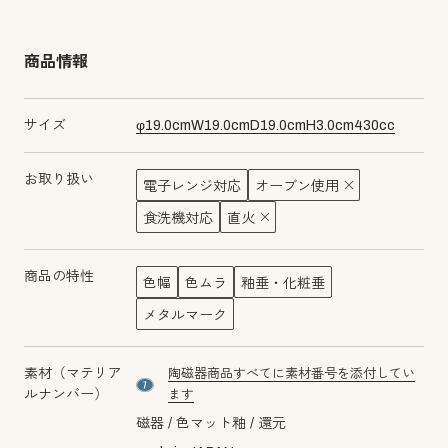
商品情報
サイズ
φ
19.0
cm
W
19.0
cm
D
19.0
cm
H
3.0
cm
430
cc
お取り扱い
電子レンジ対応
オーブン使用
食洗機対応
直火
商品の特性
色幅
色ムラ
釉垂・化粧垂
メタルマーク
素材（マテリア
陶磁器商品すべてに素材番号を添付してい
material number7
ルナンバー）
ます
磁器
色マット釉
還元