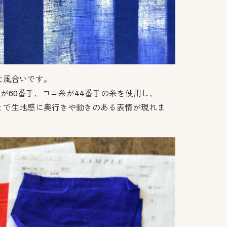
な風合いです。
糸が60番手、ヨコ糸が44番手の糸を使用し、
とで生地感に奥行きや動きのある表情が現れま