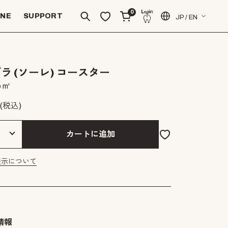
0
INE
SUPPORT
JP / EN
ラ (ソーレ) コースター
 m'
(税込)
カートに追加
表示について
情報