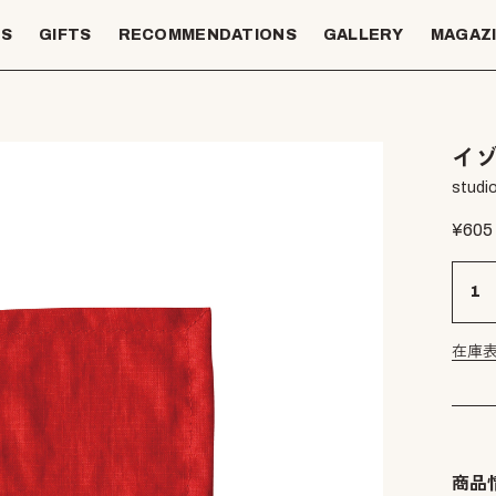
TS
GIFTS
RECOMMENDATIONS
GALLERY
MAGAZ
イゾ
studio
¥
605
在庫
商品