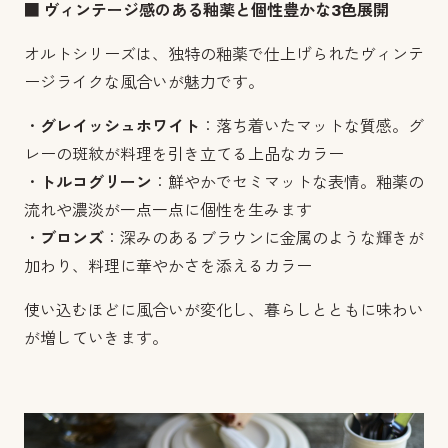
■ ヴィンテージ感のある釉薬と個性豊かな3色展開
オルトシリーズは、独特の釉薬で仕上げられたヴィンテ
ージライクな風合いが魅力です。
・
グレイッシュホワイト
：落ち着いたマットな質感。グ
レーの斑紋が料理を引き立てる上品なカラー
・
トルコグリーン
：鮮やかでセミマットな表情。釉薬の
流れや濃淡が一点一点に個性を生みます
・
ブロンズ
：深みのあるブラウンに金属のような輝きが
加わり、料理に華やかさを添えるカラー
使い込むほどに風合いが変化し、暮らしとともに味わい
が増していきます。