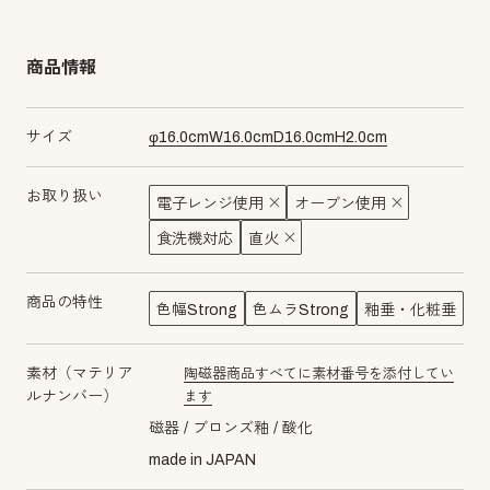
商品情報
サイズ
φ
16.0
cm
W
16.0
cm
D
16.0
cm
H
2.0
cm
お取り扱い
電子レンジ使用
オーブン使用
食洗機対応
直火
商品の特性
色幅Strong
色ムラStrong
釉垂・化粧垂
素材（マテリア
陶磁器商品すべてに素材番号を添付してい
material number7ｼｰﾙ
ルナンバー）
ます
磁器
ブロンズ釉
酸化
made in JAPAN